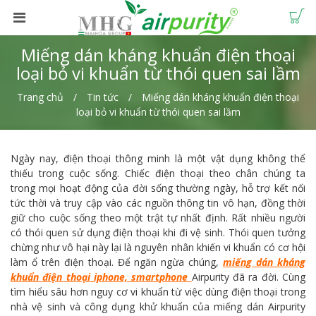
Miếng dán kháng khuẩn điện thoại
loại bỏ vi khuẩn từ thói quen sai lầm
Trang chủ
Tin tức
Miếng dán kháng khuẩn điện thoại
loại bỏ vi khuẩn từ thói quen sai lầm
Ngày nay, điện thoại thông minh là một vật dụng không thể
thiếu trong cuộc sống. Chiếc điện thoại theo chân chúng ta
trong mọi hoạt động của đời sống thường ngày, hỗ trợ kết nối
tức thời và truy cập vào các nguồn thông tin vô hạn, đồng thời
giữ cho cuộc sống theo một trật tự nhất định. Rất nhiều người
có thói quen sử dụng điện thoại khi đi vệ sinh. Thói quen tưởng
chừng như vô hại này lại là nguyên nhân khiến vi khuẩn có cơ hội
làm ổ trên điện thoại. Để ngăn ngừa chúng,
miếng dán kháng
khuẩn điện thoại iphone, smartphone
Airpurity đã ra đời. Cùng
tìm hiểu sâu hơn nguy cơ vi khuẩn từ việc dùng điện thoại trong
nhà vệ sinh và công dụng khử khuẩn của miếng dán Airpurity