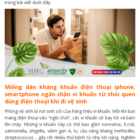
trong bài viết dưới đây.
Miếng dán kháng khuẩn điện thoại iphone,
smartphone ngăn chặn vi khuẩn từ thói quen
dùng điện thoại khi đi vệ sinh
Phòng vệ sinh là nơi sinh sôi của hàng triệu vi khuẩn. Mỗi khi bạn
mang điện thoại vào “ngồi chơi”, các vi khuẩn sẽ bay tới và bám
lên máy. Những vi khuẩn này có thể bao gồm norovirus, E.coli,
salmonella, shigella, viêm gan A, tụ cầu vàng kháng methicillin,
streptococcus… gây rất nhiều thứ bệnh từ nhẹ tới nặng. Nghiên