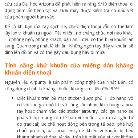
cứu của Đại học Arizona đã phát hiện ra rằng 9/10 điện thoại di
động tiềm ẩn bệnh tật và 16% máy được kiểm tra có dấu vết
của phân người bám vào.
Kể cả khi bạn rửa tay sạch sẽ, chiếc điện thoại vẫn có thể làm
lây lan vi khuẩn ra ngoài. Tất nhiên, nó chẳng chừa nơi nào khác.
Từ phòng ngủ, phòng khách, bàn ăn… đều có thể bị vi khuẩn lan
sang. Quan trọng nhất là khi ăn. Những ngón tay đầy vi khuẩn sẽ
dính lên đồ ăn và có thể gây đau bụng hay ói mửa.
Tính năng khử khuẩn của miếng dán kháng
khuẩn điện thoại
Nguyên liệu Airpurity là sản phẩm công nghệ của Nhật Bản, có
công dụng chính là kháng khuẩn, kháng virus lên đến 99% .
Diệt khuẩn: trên bề mặt sticker được phủ 1 lớp nano vô
cơ với các gai nhỏ li ti vô cùng sắc nhọn, khi chúng ta xoa
tay hoặc chạm vào các sticker airpurity, các gai nano sẽ
phá vỡ lớp màng của tế bào vi khuẩn, tạo ra các gốc tự
do (radical) ức chế hoạt động bên trong tế bào, phá huỷ
chuỗi protein, bất hoạt enzyme khiến vi khuẩn bị tiêu
kháng nhanh chóng. Vì vậy, trên bề mặt của sticker không