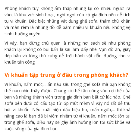
Phòng khách tuy không ẩm thấp nhưng lại có nhiều người ra
vào, là khu vực sinh hoạt, nghỉ ngơi của cả gia đình nên dễ tích
tụ vi khuẩn. Đặc biệt những vật dụng ghế sofa, thảm chùi chân
và màn rèm là những đồ dễ bám nhiều vi khuẩn nếu không vệ
sinh thường xuyên.
Vì vậy, bạn đừng chủ quan là những nơi sạch sẽ như phòng
khách lại không có bụi bẩn là sai lầm đấy nhé! Vụn đồ ăn, giày
dép bẩn và lông thú cưng dễ trở thành vật dẫn đường cho vi
khuẩn tấn công.
Vi khuẩn tập trung ở đâu trong phòng khách?
Vi khuẩn, nấm mốc,... ẩn náu sâu trong ghế sofa mà bạn không
thể nào nhìn thấy được. Chúng có thể tấn công vào cơ thể của
bạn và những thành viên trong gia đình bạn bất cứ lúc nào. Ghế
sofa bên dưới có cấu tạo từ lớp mút mềm vì vậy nó rất dễ thu
hút vi khuẩn. Nếu xuất hiện dấu hiệu ho, mẩn ngứa,... thì khả
năng cao là bạn đã bị viêm nhiễm từ vi khuẩn, nấm mốc tồn tại
trong ghế sofa, điều này sẽ gây ảnh hưởng lớn tới sức khỏe và
cuộc sống của gia đình bạn.