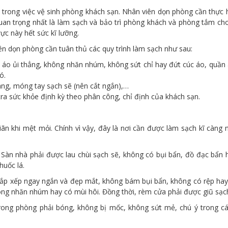
trong việc vệ sinh phòng khách sạn. Nhân viên dọn phòng cần thực hi
uan trọng nhất là làm sạch và bảo trì phòng khách và phòng tắm c
ực này hết sức kĩ lưỡng.
ên dọn phòng cần tuân thủ các quy trình làm sạch như sau:
o ủi thẳng, không nhăn nhúm, không sứt chỉ hay đứt cúc áo, quần á
ó.
gàng, móng tay sạch sẽ (nên cắt ngắn),…
ra sức khỏe định kỳ theo phân công, chỉ định của khách sạn.
ãn khi mệt mỏi. Chính vì vậy, đây là nơi cần được làm sạch kĩ càn
. Sàn nhà phải được lau chùi sạch sẽ, không có bụi bẩn, đồ đạc bẩn 
huốc lá.
ắp xếp ngay ngắn và đẹp mắt, không bám bụi bẩn, không có rệp hay g
ng nhăn nhúm hay có mùi hôi. Đồng thời, rèm cửa phải được giũ sạch 
rong phòng phải bóng, không bị mốc, không sứt mẻ, chú ý trong cá