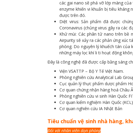
các gai nano sẽ phá vỡ lớp màng của t
enzyme khiến vi khuẩn bị tiêu kháng n
được trên đó.
Diệt virus: Sản phẩm đã được chứng
Coronavirus (chủng virus gây ra các đạ
Khử mùi: Các phân tử nano trên bề mặ
Airpurity sẽ xảy ra các phản ứng xúc 
phòng. Do nguyên lý khuếch tán của kh
những máy lọc khí li ti hoạt động khô
Đây là công nghệ đã được cấp bằng sáng chế 
Viện VSATTP – Bộ Y Tế Việt Nam.
Phòng nghiên cứu Analytical Lab Grou
Cục quản lý thực phẩm dược phẩm Ho
Cơ quan chứng nhận hàng hoá Châu Â
Phòng nghiên cứu vi sinh Hàn Quốc FI
Cơ quan kiểm nghiệm Hàn Quốc (KCL)
Cơ quan nghiên cứu IA Nhật Bản
Tiêu chuẩn vệ sinh nhà hàng, kh
Đối với nhân viên dọn phòng