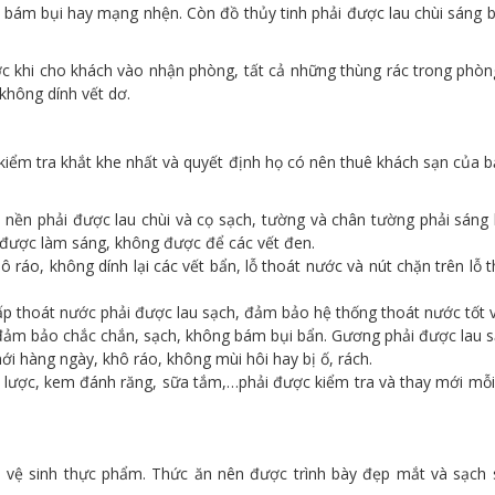
 bám bụi hay mạng nhện. Còn đồ thủy tinh phải được lau chùi sáng 
ớc khi cho khách vào nhận phòng, tất cả những thùng rác trong phòng
không dính vết dơ.
 kiểm tra khắt khe nhất và quyết định họ có nên thuê khách sạn của
 nền phải được lau chùi và cọ sạch, tường và chân tường phải sáng
được làm sáng, không được để các vết đen.
 ráo, không dính lại các vết bẩn, lỗ thoát nước và nút chặn trên l
ấp thoát nước phải được lau sạch, đảm bảo hệ thống thoát nước tốt và
đảm bảo chắc chắn, sạch, không bám bụi bẩn. Gương phải được lau sạ
i hàng ngày, khô ráo, không mùi hôi hay bị ố, rách.
 lược, kem đánh răng, sữa tắm,…phải được kiểm tra và thay mới mỗi 
vệ sinh thực phẩm. Thức ăn nên được trình bày đẹp mắt và sạch s