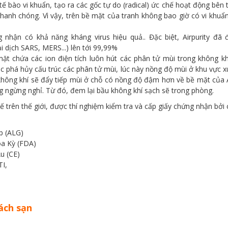
ế bào vi khuẩn, tạo ra các gốc tự do (radical) ức chế hoạt động bên t
hanh chóng. Vì vậy, trên bề mặt của tranh không bao giờ có vi khuẩn
 nhận có khả năng kháng virus hiệu quả.. Đặc biệt, Airpurity đ
i dịch SARS, MERS...) lên tới 99,99%
t chứa các ion điện tích luôn hút các phân tử mùi trong không khí
tác phá hủy cấu trúc các phân tử mùi, lúc này nồng độ mùi ở khu vực 
ông khí sẽ đẩy tiếp mùi ở chỗ có nồng độ đậm hơn về bề mặt của Air
ng ngừng nghỉ. Từ đó, đem lại bầu không khí sạch sẽ trong phòng.
trên thế giới, được thí nghiệm kiểm tra và cấp giấy chứng nhận bởi 
p (ALG)
a Kỳ (FDA)
u (CE)
TI,
ách sạn