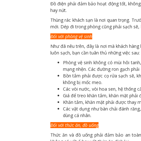
Đồ điện phải đảm bảo hoạt động tốt, không
hay nứt.
Thùng rác khách sạn là nơi quan trọng. Trư
mới. Dép đi trong phòng cũng phải sạch sẽ, 
Đối với phòng vệ sinh
Như đã nêu trên, đây là nơi mà khách hàng
luôn sạch, bạn cần tuân thủ những việc sau:
Phòng vệ sinh không có mùi hôi tanh,
mạng nhện. Các đường ron gạch phải 
Bồn tắm phải được cọ rửa sạch sẽ, khô
không bị mốc meo.
Các vòi nước, vòi hoa sen, hệ thống c
Giá để treo khăn tắm, khăn mặt phải 
Khăn tắm, khăn mặt phải được thay mớ
Các vật dụng như bàn chải đánh răng,
dùng cá nhân.
Đối với thức ăn, đồ uống
Thức ăn và đồ uống phải đảm bảo an toàn 