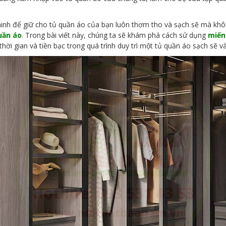
inh để giữ cho tủ quần áo của bạn luôn thơm tho và sạch sẽ mà khôn
uần áo
. Trong bài viết này, chúng ta sẽ khám phá cách sử dụng
miến
hời gian và tiền bạc trong quá trình duy trì một tủ quần áo sạch sẽ 