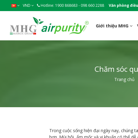
VND
Hotline: 1900 868683 - 098 660 2288
Văn phòng điều
Giới thiệu MHG
Chăm sóc qu
Trang chủ
Trong cuộc sống hiện đại ngày nay, chúng t
hơn. Mùi hôi, ẩm mốc và vi khuẩn có thể dễ