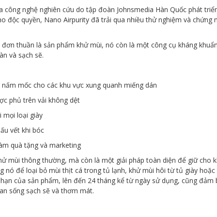
ủa công nghệ nghiên cứu do tập đoàn Johnsmedia Hàn Quốc phát triển
 độc quyền, Nano Airpurity đã trải qua nhiều thử nghiệm và chứng mi
 đơn thuần là sản phẩm khử mùi, nó còn là một công cụ kháng khuẩn 
àn và sạch sẽ.
 và nấm mốc cho các khu vực xung quanh miếng dán
c phủ trên vải không dệt
 mọi loại giày
ấu vết khi bóc
làm quà tặng và marketing
hử mùi thông thường, mà còn là một giải pháp toàn diện để giữ cho k
ng nó để loại bỏ mùi thịt cá trong tủ lạnh, khử mùi hôi từ tủ giày ho
ài hạn của sản phẩm, lên đến 24 tháng kể từ ngày sử dụng, cũng đảm
 gian sống sạch sẽ và thơm mát.