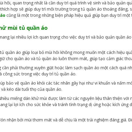
 hôi, quan trọng nhất là cần duy trì quá trình vệ sinh và bảo quản qu
 thích hợp sẽ giúp duy trì môi trường trong tủ quần áo thoáng đãng,
 áo
cũng là một trong những biện pháp hiệu quả giúp bạn duy trì một 
khử mùi tủ quần áo
ang lại nhiều lợi ích quan trọng cho việc duy trì và bảo quản quần áo
tủ quần áo giúp loại bỏ mùi hôi không mong muốn một cách hiệu quả.
iữ cho quần áo và tủ quần áo luôn thơm mát, giúp tạo cảm giác thoải
ng cần phải thường xuyên giặt hoặc làm sạch quần áo một cách quá n
à công sức trong việc duy trì tủ quần áo.
úp bảo vệ quần áo khỏi các tác nhân gây hại như vi khuẩn và nấm mố
và kéo dài tuổi thọ của quần áo.
Nhiều miếng dán khử mùi được làm từ các nguyên liệu thân thiện với 
ang lại lợi ích cho sức khỏe và tránh tình trạng dị ứng hoặc kích ứng
n nhận bởi mùi thơm mát và dễ chịu là một trải nghiệm đáng giá. Đi