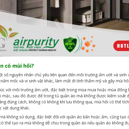
n có mùi hôi?
t số nguyên nhân chủ yếu liên quan đến môi trường ẩm ướt và sinh v
n, nấm mốc và vi sinh vật khác, làm mất đi tính thẩm mỹ và gây mùi hô
 xúc với môi trường ẩm ướt, đặc biệt trong mùa mưa hoặc mùa đông 
khi mặc, sau đó được để trong tủ quần áo mà không được kiểm soát đ
g đúng cách, không có không khí lưu thông qua, mùi hôi có thể tích 
c vật dụng khác.
 mà không sử dụng, đặc biệt đối với quần áo bẩn hoặc ẩm, cũng tạo đ
i có thể tạo ra mùi không dễ chịu trong quần áo nếu quần áo không đ