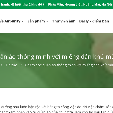
 hành: 43 biệt thự 2 khu đô thị Pháp Vân, Hoàng Liệt, Hoàng Mai, Hà Nội
Về Airpurity
Sản phẩm
Thư viện ảnh
Đại lý - điểm bán
ần áo thông minh với miếng dán khử mù
Tin tức
Chăm sóc quần áo thông minh với miếng dán khử mùi
a dường như luôn bận rộn với hàng tá công việc do đó việc chăm sóc
 dàng xâm nhập vào tủ quần áo của chúng ta, làm cho bộ sưu tập qu