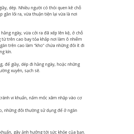
iầy, dép. Nhiều người có thói quen kê chỗ
ần lối ra, vừa thuận tiện lại vừa là nơi
.
hằng ngày, vừa cởi ra đã xếp lên kệ, ở chỗ
 từ trên cao bay tỏa khắp nơi làm ô nhiễm
găn trên cao làm “kho” chứa những đôi ít đi
ng kín.
ng, để giầy, dép đi hằng ngày, hoặc những
hường xuyên, sạch sẽ.
để tránh vi khuẩn, nấm mốc xâm nhập vào cơ
ao, những đôi thường sử dụng để ở ngăn
 khuẩn, gây ảnh hưởng tới sức khỏe của bạn.