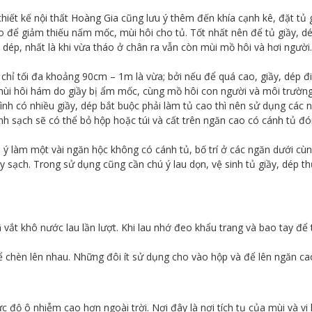
iết kế nội thất Hoàng Gia cũng lưu ý thêm đến khía cạnh kê, đặt tủ g
 để giảm thiếu nấm mốc, mùi hôi cho tủ. Tốt nhất nên để tủ giầy, dép g
, dép, nhất là khi vừa tháo ở chân ra vẫn còn mùi mồ hôi và hơi người
hỉ tối đa khoảng 90cm – 1m là vừa; bởi nếu để quá cao, giầy, dép đi 
 mùi hôi hám do giầy bị ẩm mốc, cùng mồ hôi con người và môi trường
ình có nhiều giầy, dép bắt buộc phải làm tủ cao thì nên sử dụng các n
nh sạch sẽ có thể bỏ hộp hoặc túi và cất trên ngăn cao có cánh tủ đó
hú ý làm một vài ngăn hộc không có cánh tủ, bố trí ở các ngăn dưới cù
 sạch. Trong sử dụng cũng cần chú ý lau dọn, vệ sinh tủ giầy, dép t
ã vắt khô nước lau lần lượt. Khi lau nhớ đeo khẩu trang và bao tay 
ể chèn lên nhau. Những đôi ít sử dụng cho vào hộp và để lên ngăn c
độ ô nhiễm cao hơn ngoài trời. Nơi đây là nơi tích tụ của mùi và vi