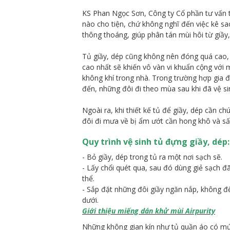
KS Phan Ngọc Sơn, Công ty Cổ phần tư vấn th
nào cho tiện, chứ không nghĩ đến việc kê sao
thông thoáng, giúp phân tán mùi hôi từ giầy
Tủ giầy, dép cũng không nên đóng quá cao, c
cao nhất sẽ khiến vô vàn vi khuẩn cộng với
không khí trong nhà. Trong trường hợp gia đ
đến, những đôi đi theo mùa sau khi đã vệ si
Ngoài ra, khi thiết kế tủ để giầy, dép cần c
đôi đi mưa về bị ẩm ướt cần hong khô và sấy
Quy trình vệ sinh tủ đựng giầy, dép:
- Bỏ giầy, dép trong tủ ra một nơi sạch sẽ.
- Lấy chổi quét qua, sau đó dùng giẻ sạch đ
thể.
- Sắp đặt những đôi giầy ngăn nắp, không đ
dưới.
Giới thiệu miếng dán khử mùi Airpurity
Những không gian kín như tủ quần áo có mức 