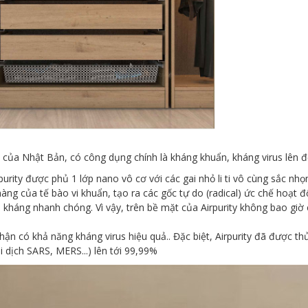
 của Nhật Bản, có công dụng chính là kháng khuẩn, kháng virus lên 
urity được phủ 1 lớp nano vô cơ với các gai nhỏ li ti vô cùng sắc nh
màng của tế bào vi khuẩn, tạo ra các gốc tự do (radical) ức chế hoạt 
 kháng nhanh chóng. Vì vậy, trên bề mặt của Airpurity không bao giờ c
 có khả năng kháng virus hiệu quả.. Đặc biệt, Airpurity đã được t
i dịch SARS, MERS...) lên tới 99,99%