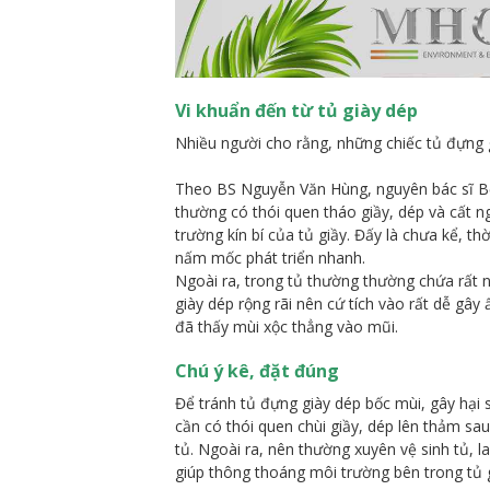
Vi khuẩn đến từ tủ giày dép
Nhiều người cho rằng, những chiếc tủ đựng g
Theo BS Nguyễn Văn Hùng, nguyên bác sĩ Bệnh
thường có thói quen tháo giầy, dép và cất n
trường kín bí của tủ giầy. Đấy là chưa kể, th
nấm mốc phát triển nhanh.
Ngoài ra, trong tủ thường thường chứa rất n
giày dép rộng rãi nên cứ tích vào rất dễ gây
đã thấy mùi xộc thẳng vào mũi.
Chú ý kê, đặt đúng
Để tránh tủ đựng giày dép bốc mùi, gây hại 
cần có thói quen chùi giầy, dép lên thảm sa
tủ. Ngoài ra, nên thường xuyên vệ sinh tủ, la
giúp thông thoáng môi trường bên trong tủ gi