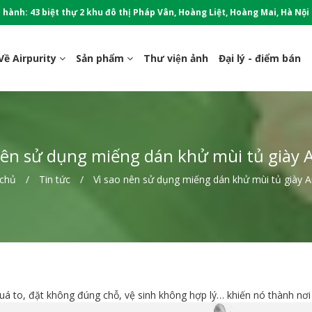
 hành: 43 biệt thự 2 khu đô thị Pháp Vân, Hoàng Liệt, Hoàng Mai, Hà Nội
Về Airpurity
Sản phẩm
Thư viện ảnh
Đại lý - điểm bán
nên sử dụng miếng dán khử mùi tủ giày A
 chủ
Tin tức
Vì sao nên sử dụng miếng dán khử mùi tủ giày Ai
quá to, đặt không đúng chỗ, vệ sinh không hợp lý… khiến nó thành nơi