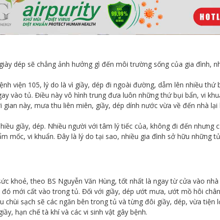
iày dép sẽ chẳng ảnh hưởng gì đến môi trường sống của gia đình, như
 viện 105, lý do là vì giầy, dép đi ngoài đường, dẫm lên nhiều thứ 
gay vào tủ. Điều này vô hình trung đưa luôn những thứ bụi bẩn, vi k
ời gian này, mưa thu liên miên, giầy, dép dính nước vừa về đến nhà lại 
hiều giầy, dép. Nhiều người với tâm lý tiếc của, không đi đến nhưng
 ẩm mốc, vi khuẩn. Đây là lý do tại sao, nhiều gia đình sở hữu những 
sức khoẻ, theo BS Nguyễn Văn Hùng, tốt nhất là ngay từ cửa vào nhà 
u đó mới cất vào trong tủ. Đối với giầy, dép ướt mưa, ướt mồ hôi châ
u chùi sạch sẽ các ngăn bên trong tủ và từng đôi giầy, dép, vừa tiện lợ
ầy, hạn chế tà khí và các vi sinh vật gây bệnh.