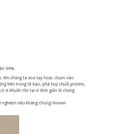
đến 99% .
ọn, khi chúng ta xoa tay hoặc chạm vào
động bên trong tế bào, phá huỷ chuỗi protein,
ó vi khuẩn tồn tại vì đơn giản là chúng
hử nghiệm tiêu kháng chủng
Human