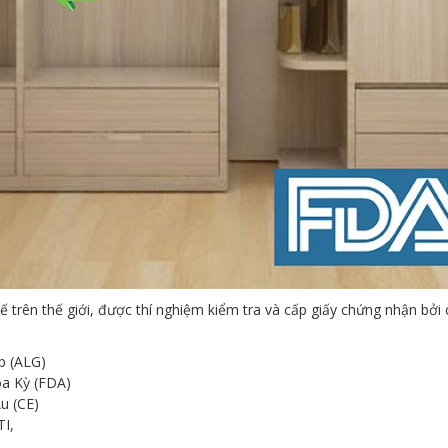
trên thế giới, được thí nghiệm kiểm tra và cấp giấy chứng nhận bởi 
p (ALG)
a Kỳ (FDA)
u (CE)
TI,