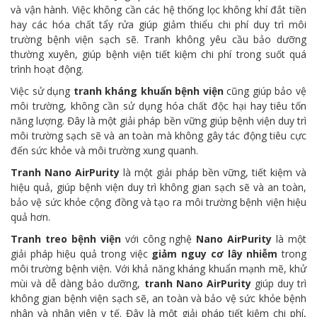
và vận hành. Việc không cần các hệ thống lọc không khí đắt tiền
hay các hóa chất tẩy rửa giúp giảm thiểu chi phí duy trì môi
trường bệnh viện sạch sẽ. Tranh không yêu cầu bảo dưỡng
thường xuyên, giúp bệnh viện tiết kiệm chi phí trong suốt quá
trình hoạt động.
Việc sử dụng
tranh kháng khuẩn bệnh viện
cũng giúp bảo vệ
môi trường, không cần sử dụng hóa chất độc hại hay tiêu tốn
năng lượng. Đây là một giải pháp bền vững giúp bệnh viện duy trì
môi trường sạch sẽ và an toàn mà không gây tác động tiêu cực
đến sức khỏe và môi trường xung quanh.
Tranh Nano AirPurity
là một giải pháp bền vững, tiết kiệm và
hiệu quả, giúp bệnh viện duy trì không gian sạch sẽ và an toàn,
bảo vệ sức khỏe cộng đồng và tạo ra môi trường bệnh viện hiệu
quả hơn.
Tranh treo bệnh viện
với công nghệ
Nano AirPurity
là một
giải pháp hiệu quả trong việc
giảm nguy cơ lây nhiễm
trong
môi trường bệnh viện. Với khả năng kháng khuẩn mạnh mẽ, khử
mùi và dễ dàng bảo dưỡng,
tranh Nano AirPurity
giúp duy trì
không gian bệnh viện sạch sẽ, an toàn và bảo vệ sức khỏe bệnh
nhân và nhân viên y tế. Đây là một giải pháp tiết kiệm chi phí,