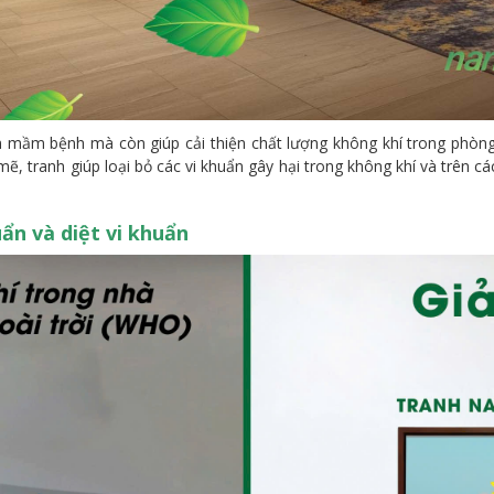
 mầm bệnh mà còn giúp cải thiện chất lượng không khí trong phòn
, tranh giúp loại bỏ các vi khuẩn gây hại trong không khí và trên c
n và diệt vi khuẩn