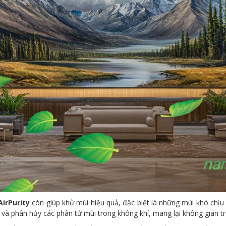
irPurity
còn giúp khử mùi hiệu quả, đặc biệt là những mùi khó chịu
và phân hủy các phân tử mùi trong không khí, mang lại không gian tr