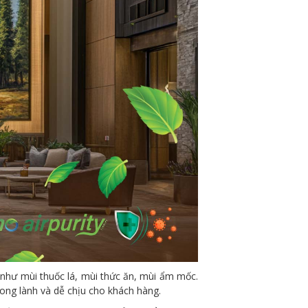
 như mùi thuốc lá, mùi thức ăn, mùi ẩm mốc.
ong lành và dễ chịu cho khách hàng.