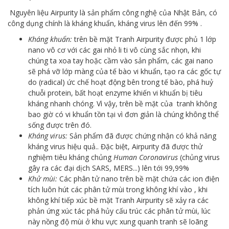
Nguyên liệu Airpurity là sản phẩm công nghệ của Nhật Bản, có
công dụng chính là kháng khuẩn, kháng virus lên đến 99% .
Kháng khuẩn:
trên bề mặt Tranh Airpurity được phủ 1 lớp
nano vô cơ với các gai nhỏ li ti vô cùng sắc nhọn, khi
chúng ta xoa tay hoặc cầm vào sản phẩm, các gai nano
sẽ phá vỡ lớp màng của tế bào vi khuẩn, tạo ra các gốc tự
do (radical) ức chế hoạt động bên trong tế bào, phá huỷ
chuỗi protein, bất hoạt enzyme khiến vi khuẩn bị tiêu
kháng nhanh chóng. Vì vậy, trên bề mặt của tranh không
bao giờ có vi khuẩn tồn tại vì đơn giản là chúng không thể
sống được trên đó.
Kháng virus:
Sản phẩm đã được chứng nhận có khả năng
kháng virus hiệu quả.. Đặc biệt, Airpurity đã được thử
nghiệm tiêu kháng chủng
Human Coronavirus
(chủng virus
gây ra các đại dịch SARS, MERS...) lên tới 99,99%
Khử mùi:
Các phân tử nano trên bề mặt chứa các ion điện
tích luôn hút các phân tử mùi trong không khí vào , khi
không khí tiếp xúc bề mặt Tranh Airpurity sẽ xảy ra các
phản ứng xúc tác phá hủy cấu trúc các phân tử mùi, lúc
này nồng độ mùi ở khu vực xung quanh tranh sẽ loãng