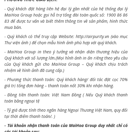
- Quý khách đặt hàng liên hệ đại lý gần nhất của hệ thống đại lý
MaiHoa Group hoặc gọi hỗ trợ tổng đài toàn quốc số: 1900 86 86
83 để được tư vấn và biết thêm thông tin về sản phẩm, hình thức
mua bán.
- Quý khách có thể truy cập Website:
http://airpurity.vn
(vào mục
Thư viện ảnh ) để chọn mẫu hình ảnh phù hợp với quý khách.
- MaiHoa Group in theo ý tưởng và nhận diện thương hiệu của
Quý khách với số lượng lớn.(Mọi hỉnh ảnh in ấn riêng theo yêu cầu
của Quý khách gửi cho MaiHoa Group – Quý khách chịu trách
nhiệm về hình ảnh đã cung cấp.)
- Phương thức thanh toán: Quý khách hàng/ đối tác đặt cọc 70%
giá trị tổng đơn hàng – thanh toán nốt 30% khi nhận hàng.
- Đồng tiền thanh toán: Việt Nam Đồng ( Nếu Quý khách thanh
toán bằng ngoại tệ
- Tỷ giá được tính theo ngân hàng Ngoại Thương Việt Nam, quy đổi
tại thời điểm thanh toán/. )
- Tài khoản nhận thanh toán của MaiHoa Group duy nhất chỉ có
các tài khoản sau: