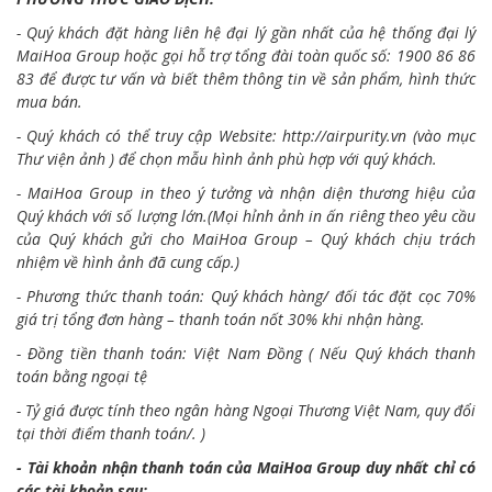
- Quý khách đặt hàng liên hệ đại lý gần nhất của hệ thống đại lý
MaiHoa Group hoặc gọi hỗ trợ tổng đài toàn quốc số: 1900 86 86
83 để được tư vấn và biết thêm thông tin về sản phẩm, hình thức
mua bán.
- Quý khách có thể truy cập Website:
http://airpurity.vn
(vào mục
Thư viện ảnh ) để chọn mẫu hình ảnh phù hợp với quý khách.
- MaiHoa Group in theo ý tưởng và nhận diện thương hiệu của
Quý khách với số lượng lớn.(Mọi hỉnh ảnh in ấn riêng theo yêu cầu
của Quý khách gửi cho MaiHoa Group – Quý khách chịu trách
nhiệm về hình ảnh đã cung cấp.)
- Phương thức thanh toán: Quý khách hàng/ đối tác đặt cọc 70%
giá trị tổng đơn hàng – thanh toán nốt 30% khi nhận hàng.
- Đồng tiền thanh toán: Việt Nam Đồng ( Nếu Quý khách thanh
toán bằng ngoại tệ
- Tỷ giá được tính theo ngân hàng Ngoại Thương Việt Nam, quy đổi
tại thời điểm thanh toán/. )
- Tài khoản nhận thanh toán của MaiHoa Group duy nhất chỉ có
các tài khoản sau: