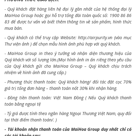
- Quý khách đặt hàng liên hệ đại lý gần nhất của hệ thống đại lý
MaiHoa Group hoặc gọi hỗ trợ tổng đài toàn quốc số: 1900 86 86
83 để được tư vấn và biết thêm thông tin về sản phẩm, hình thức
mua bán.
- Quý khách có thể truy cập Website:
http://airpurity.vn
(vào mục
Thư viện ảnh ) để chọn mẫu hình ảnh phù hợp với quý khách.
- MaiHoa Group in theo ý tưởng và nhận diện thương hiệu của
Quý khách với số lượng lớn.(Mọi hỉnh ảnh in ấn riêng theo yêu cầu
của Quý khách gửi cho MaiHoa Group – Quý khách chịu trách
nhiệm về hình ảnh đã cung cấp.)
- Phương thức thanh toán: Quý khách hàng/ đối tác đặt cọc 70%
giá trị tổng đơn hàng – thanh toán nốt 30% khi nhận hàng.
- Đồng tiền thanh toán: Việt Nam Đồng ( Nếu Quý khách thanh
toán bằng ngoại tệ
- Tỷ giá được tính theo ngân hàng Ngoại Thương Việt Nam, quy đổi
tại thời điểm thanh toán/. )
- Tài khoản nhận thanh toán của MaiHoa Group duy nhất chỉ có
các tài khoản sau: