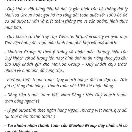
- Quý khách đặt hàng liên hệ đại lý gần nhất của hệ thống đại lý
MaiHoa Group hoặc gọi hỗ trợ tổng đài toàn quốc số: 1900 86 86
83 để được tư vấn và biết thêm thông tin về sản phẩm, hình thức
mua bán.
- Quý khách có thể truy cập Website:
http://airpurity.vn
(vào mục
Thư viện ảnh ) để chọn mẫu hình ảnh phù hợp với quý khách.
- MaiHoa Group in theo ý tưởng và nhận diện thương hiệu của
Quý khách với số lượng lớn.(Mọi hỉnh ảnh in ấn riêng theo yêu cầu
của Quý khách gửi cho MaiHoa Group – Quý khách chịu trách
nhiệm về hình ảnh đã cung cấp.)
- Phương thức thanh toán: Quý khách hàng/ đối tác đặt cọc 70%
giá trị tổng đơn hàng – thanh toán nốt 30% khi nhận hàng.
- Đồng tiền thanh toán: Việt Nam Đồng ( Nếu Quý khách thanh
toán bằng ngoại tệ
- Tỷ giá được tính theo ngân hàng Ngoại Thương Việt Nam, quy đổi
tại thời điểm thanh toán/. )
- Tài khoản nhận thanh toán của MaiHoa Group duy nhất chỉ có
các tài khoản sau: