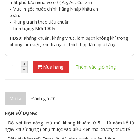
mặt phủ lớp nano vô cơ ( Ag, Au, Cu, Zn)
- Mực in gốc nước chính hãng Nhập khẩu an
toàn.
- Khung tranh theo tiêu chuẩn
- Tình trạng: Mới 100%
HDSD
: Kháng khuẩn, kháng virus, làm sạch không khí trong
phòng làm việc, khu trang trí, thích hợp làm quà tặng.
Mua hàng
Thêm vào giỏ hàng
Mô tả
Đánh giá (0)
HẠN SỬ DỤNG:
- Đối với tính năng khử mùi kháng khuẩn: từ 5 – 10 năm kể từ
ngày khi sử dụng ( phụ thuộc vào điều kiện môi trường thực tế ).
- Đối với thẩm mỹ: Dùng lâu dài như tranh truyền thống.