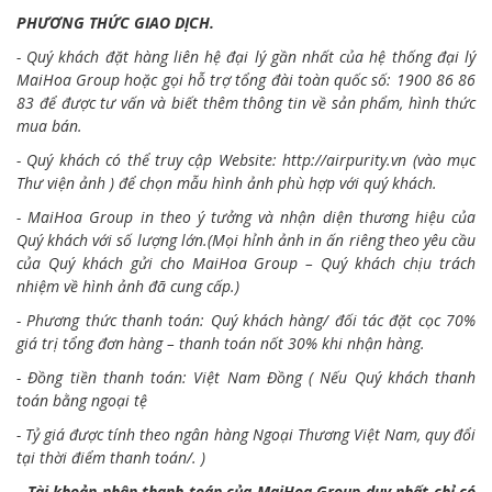
PHƯƠNG THỨC GIAO DỊCH.
- Quý khách đặt hàng liên hệ đại lý gần nhất của hệ thống đại lý
MaiHoa Group hoặc gọi hỗ trợ tổng đài toàn quốc số: 1900 86 86
83 để được tư vấn và biết thêm thông tin về sản phẩm, hình thức
mua bán.
- Quý khách có thể truy cập Website:
http://airpurity.vn
(vào mục
Thư viện ảnh ) để chọn mẫu hình ảnh phù hợp với quý khách.
- MaiHoa Group in theo ý tưởng và nhận diện thương hiệu của
Quý khách với số lượng lớn.(Mọi hỉnh ảnh in ấn riêng theo yêu cầu
của Quý khách gửi cho MaiHoa Group – Quý khách chịu trách
nhiệm về hình ảnh đã cung cấp.)
- Phương thức thanh toán: Quý khách hàng/ đối tác đặt cọc 70%
giá trị tổng đơn hàng – thanh toán nốt 30% khi nhận hàng.
- Đồng tiền thanh toán: Việt Nam Đồng ( Nếu Quý khách thanh
toán bằng ngoại tệ
- Tỷ giá được tính theo ngân hàng Ngoại Thương Việt Nam, quy đổi
tại thời điểm thanh toán/. )
- Tài khoản nhận thanh toán của MaiHoa Group duy nhất chỉ có