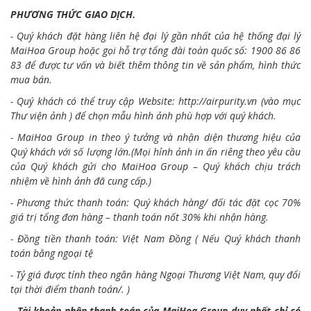
PHƯƠNG THỨC GIAO DỊCH.
- Quý khách đặt hàng liên hệ đại lý gần nhất của hệ thống đại lý
MaiHoa Group hoặc gọi hỗ trợ tổng đài toàn quốc số: 1900 86 86
83 để được tư vấn và biết thêm thông tin về sản phẩm, hình thức
mua bán.
- Quý khách có thể truy cập Website:
http://airpurity.vn
(vào mục
Thư viện ảnh ) để chọn mẫu hình ảnh phù hợp với quý khách.
- MaiHoa Group in theo ý tưởng và nhận diện thương hiệu của
Quý khách với số lượng lớn.(Mọi hỉnh ảnh in ấn riêng theo yêu cầu
của Quý khách gửi cho MaiHoa Group – Quý khách chịu trách
nhiệm về hình ảnh đã cung cấp.)
- Phương thức thanh toán: Quý khách hàng/ đối tác đặt cọc 70%
giá trị tổng đơn hàng – thanh toán nốt 30% khi nhận hàng.
- Đồng tiền thanh toán: Việt Nam Đồng ( Nếu Quý khách thanh
toán bằng ngoại tệ
- Tỷ giá được tính theo ngân hàng Ngoại Thương Việt Nam, quy đổi
tại thời điểm thanh toán/. )
- Tài khoản nhận thanh toán của MaiHoa Group duy nhất chỉ có