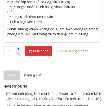
mặt phủ lớp nano vô cơ ( Ag, Au, Cu, Zn)
- Mực in gốc nước chính hãng Nhập khẩu an
toàn.
- Khung tranh theo tiêu chuẩn
- Tình trạng: Mới 100%
HDSD
: Kháng khuẩn, kháng virus, làm sạch không khí trong
phòng làm việc, khu trang trí, thích hợp làm quà tặng.
Mua hàng
Thêm vào giỏ hàng
Mô tả
Đánh giá (0)
HẠN SỬ DỤNG:
- Đối với tính năng khử mùi kháng khuẩn: từ 5 – 10 năm kể từ
ngày khi sử dụng ( phụ thuộc vào điều kiện môi trường thực tế ).
- Đối với thẩm mỹ: Dùng lâu dài như tranh truyền thống.