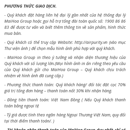
PHƯƠNG THỨC GIAO DỊCH.
- Quý khách đặt hàng liên hệ đại lý gần nhất của hệ thống đại lý
MaiHoa Group hoặc gọi hỗ trợ tổng đài toàn quốc số: 1900 86 86
83 để được tư vấn và biết thêm thông tin về sản phẩm, hình thức
mua bán.
- Quý khách có thể truy cập Website:
http://airpurity.vn
(vào mục
Thư viện ảnh ) để chọn mẫu hình ảnh phù hợp với quý khách.
- MaiHoa Group in theo ý tưởng và nhận diện thương hiệu của
Quý khách với số lượng lớn.(Mọi hỉnh ảnh in ấn riêng theo yêu cầu
của Quý khách gửi cho MaiHoa Group – Quý khách chịu trách
nhiệm về hình ảnh đã cung cấp.)
- Phương thức thanh toán: Quý khách hàng/ đối tác đặt cọc 70%
giá trị tổng đơn hàng – thanh toán nốt 30% khi nhận hàng.
- Đồng tiền thanh toán: Việt Nam Đồng ( Nếu Quý khách thanh
toán bằng ngoại tệ
- Tỷ giá được tính theo ngân hàng Ngoại Thương Việt Nam, quy đổi
tại thời điểm thanh toán/. )
- Tài khoản nhận thanh toán của MaiHoa Group duy nhất chỉ có