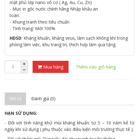
mặt phủ lớp nano vô cơ ( Ag, Au, Cu, Zn)
- Mực in gốc nước chính hãng Nhập khẩu an
toàn.
- Khung tranh theo tiêu chuẩn
- Tình trạng: Mới 100%
HDSD
: Kháng khuẩn, kháng virus, làm sạch không khí trong
phòng làm việc, khu trang trí, thích hợp làm quà tặng.
Mua hàng
Thêm vào giỏ hàng
Mô tả
Đánh giá (0)
HẠN SỬ DỤNG:
- Đối với tính năng khử mùi kháng khuẩn: từ 5 – 10 năm kể từ
ngày khi sử dụng ( phụ thuộc vào điều kiện môi trường thực tế ).
- Đối với thẩm mỹ: Dùng lâu dài như tranh truyền thống.