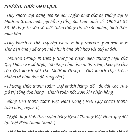
PHƯƠNG THỨC GIAO DỊCH.
- Quý khách đặt hàng liên hệ đại lý gần nhất của hệ thống đại lý
MaiHoa Group hoặc gọi hỗ trợ tổng đài toàn quốc số: 1900 86 86
83 để được tư vấn và biết thêm thông tin về sản phẩm, hình thức
mua bán.
- Quý khách có thể truy cập Website:
http://airpurity.vn
(vào mục
Thư viện ảnh ) để chọn mẫu hình ảnh phù hợp với quý khách.
- MaiHoa Group in theo ý tưởng và nhận diện thương hiệu của
Quý khách với số lượng lớn.(Mọi hỉnh ảnh in ấn riêng theo yêu cầu
của Quý khách gửi cho MaiHoa Group – Quý khách chịu trách
nhiệm về hình ảnh đã cung cấp.)
- Phương thức thanh toán: Quý khách hàng/ đối tác đặt cọc 70%
giá trị tổng đơn hàng – thanh toán nốt 30% khi nhận hàng.
- Đồng tiền thanh toán: Việt Nam Đồng ( Nếu Quý khách thanh
toán bằng ngoại tệ
- Tỷ giá được tính theo ngân hàng Ngoại Thương Việt Nam, quy đổi
tại thời điểm thanh toán/. )
- Tài khoản nhận thanh toán của MaiHoa Group duy nhất chỉ có