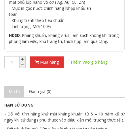
mặt phủ lớp nano vô cơ ( Ag, Au, Cu, Zn)
- Mực in gốc nước chính hãng Nhập khẩu an
toàn.
- Khung tranh theo tiêu chuẩn
- Tình trạng: Mới 100%
HDSD
: Kháng khuẩn, kháng virus, làm sạch không khí trong
phòng làm việc, khu trang trí, thích hợp làm quà tặng.
Mua hàng
Thêm vào giỏ hàng
Mô tả
Đánh giá (0)
HẠN SỬ DỤNG:
- Đối với tính năng khử mùi kháng khuẩn: từ 5 – 10 năm kể từ
ngày khi sử dụng ( phụ thuộc vào điều kiện môi trường thực tế ).
- Đối với thẩm mỹ: Dùng lâu dài như tranh truyền thống.