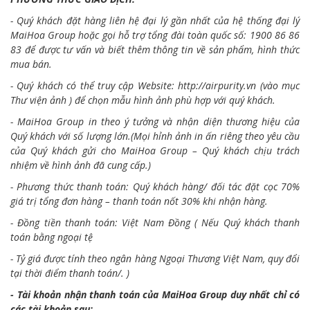
- Quý khách đặt hàng liên hệ đại lý gần nhất của hệ thống đại lý
MaiHoa Group hoặc gọi hỗ trợ tổng đài toàn quốc số: 1900 86 86
83 để được tư vấn và biết thêm thông tin về sản phẩm, hình thức
mua bán.
- Quý khách có thể truy cập Website:
http://airpurity.vn
(vào mục
Thư viện ảnh ) để chọn mẫu hình ảnh phù hợp với quý khách.
- MaiHoa Group in theo ý tưởng và nhận diện thương hiệu của
Quý khách với số lượng lớn.(Mọi hỉnh ảnh in ấn riêng theo yêu cầu
của Quý khách gửi cho MaiHoa Group – Quý khách chịu trách
nhiệm về hình ảnh đã cung cấp.)
- Phương thức thanh toán: Quý khách hàng/ đối tác đặt cọc 70%
giá trị tổng đơn hàng – thanh toán nốt 30% khi nhận hàng.
- Đồng tiền thanh toán: Việt Nam Đồng ( Nếu Quý khách thanh
toán bằng ngoại tệ
- Tỷ giá được tính theo ngân hàng Ngoại Thương Việt Nam, quy đổi
tại thời điểm thanh toán/. )
- Tài khoản nhận thanh toán của MaiHoa Group duy nhất chỉ có
các tài khoản sau: