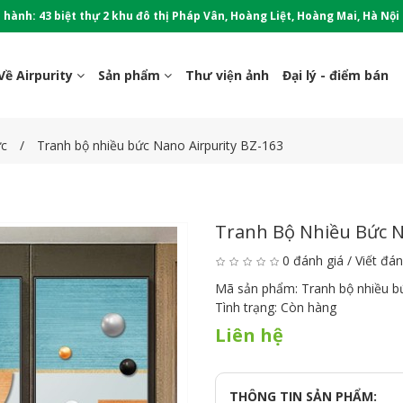
 hành: 43 biệt thự 2 khu đô thị Pháp Vân, Hoàng Liệt, Hoàng Mai, Hà Nội
Về Airpurity
Sản phẩm
Thư viện ảnh
Đại lý - điểm bán
ức
Tranh bộ nhiều bức Nano Airpurity BZ-163
Tranh Bộ Nhiều Bức N
0 đánh giá
/
Viết đán
Mã sản phẩm:
Tranh bộ nhiều 
Tình trạng:
Còn hàng
Liên hệ
THÔNG TIN SẢN PHẨM: