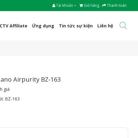
Tài khoản
Giỏ hàng
Thanh toán
CTV Affiliate
Ứng dụng
Tin tức sự kiện
Liên hệ
ano Airpurity BZ-163
h giá
bức BZ-163