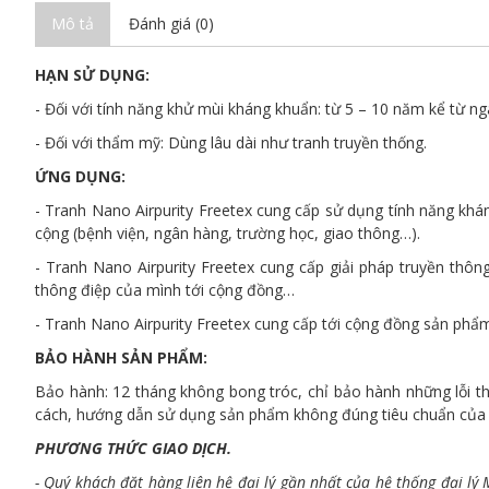
Mô tả
Đánh giá (0)
HẠN SỬ DỤNG:
- Đối với tính năng khử mùi kháng khuẩn: từ 5 – 10 năm kể từ ng
- Đối với thẩm mỹ: Dùng lâu dài như tranh truyền thống.
ỨNG DỤNG:
- Tranh Nano Airpurity Freetex cung cấp sử dụng tính năng khán
cộng (bệnh viện, ngân hàng, trường học, giao thông…).
- Tranh Nano Airpurity Freetex cung cấp giải pháp truyền thôn
thông điệp của mình tới cộng đồng…
- Tranh Nano Airpurity Freetex cung cấp tới cộng đồng sản phẩ
BẢO HÀNH SẢN PHẨM:
Bảo hành: 12 tháng không bong tróc, chỉ bảo hành những lỗi t
cách, hướng dẫn sử dụng sản phẩm không đúng tiêu chuẩn củ
PHƯƠNG THỨC GIAO DỊCH.
- Quý khách đặt hàng liên hệ đại lý gần nhất của hệ thống đại l