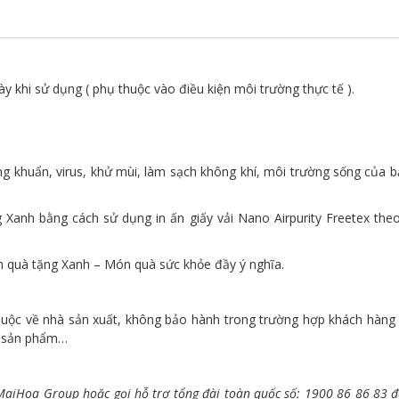
ày khi sử dụng ( phụ thuộc vào điều kiện môi trường thực tế ).
g khuẩn, virus, khử mùi, làm sạch không khí, môi trường sống của b
g Xanh bằng cách sử dụng in ấn giấy vải Nano Airpurity Freetex th
m quà tặng Xanh – Món quà sức khỏe đầy ý nghĩa.
huộc về nhà sản xuất, không bảo hành trong trường hợp khách hàng l
a sản phẩm…
ý MaiHoa Group hoặc gọi hỗ trợ tổng đài toàn quốc số: 1900 86 86 83 