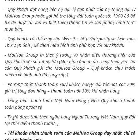
- Quý khách đặt hàng liên hệ đại lý gần nhất của hệ thống đại lý
MaiHoa Group hoặc gọi hỗ trợ tổng đài toàn quốc số: 1900 86 86
83 để được tư vấn và biết thêm thông tin về sản phẩm, hình thức
mua bán.
- Quý khách có thể truy cập Website:
http://airpurity.vn
(vào mục
Thư viện ảnh ) để chọn mẫu hình ảnh phù hợp với quý khách.
- MaiHoa Group in theo ý tưởng và nhận diện thương hiệu của
Quý khách với số lượng lớn.(Mọi hỉnh ảnh in ấn riêng theo yêu cầu
của Quý khách gửi cho MaiHoa Group – Quý khách chịu trách
nhiệm về hình ảnh đã cung cấp.)
- Phương thức thanh toán: Quý khách hàng/ đối tác đặt cọc 70%
giá trị tổng đơn hàng – thanh toán nốt 30% khi nhận hàng.
- Đồng tiền thanh toán: Việt Nam Đồng ( Nếu Quý khách thanh
toán bằng ngoại tệ
- Tỷ giá được tính theo ngân hàng Ngoại Thương Việt Nam, quy đổi
tại thời điểm thanh toán/. )
- Tài khoản nhận thanh toán của MaiHoa Group duy nhất chỉ có
các tài khoản sau: