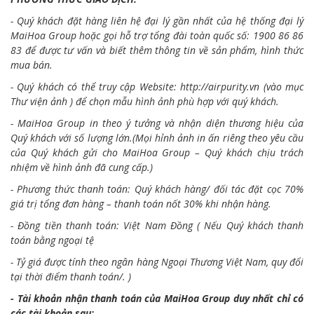
- Quý khách đặt hàng liên hệ đại lý gần nhất của hệ thống đại lý
MaiHoa Group hoặc gọi hỗ trợ tổng đài toàn quốc số: 1900 86 86
83 để được tư vấn và biết thêm thông tin về sản phẩm, hình thức
mua bán.
- Quý khách có thể truy cập Website:
http://airpurity.vn
(vào mục
Thư viện ảnh ) để chọn mẫu hình ảnh phù hợp với quý khách.
- MaiHoa Group in theo ý tưởng và nhận diện thương hiệu của
Quý khách với số lượng lớn.(Mọi hỉnh ảnh in ấn riêng theo yêu cầu
của Quý khách gửi cho MaiHoa Group – Quý khách chịu trách
nhiệm về hình ảnh đã cung cấp.)
- Phương thức thanh toán: Quý khách hàng/ đối tác đặt cọc 70%
giá trị tổng đơn hàng – thanh toán nốt 30% khi nhận hàng.
- Đồng tiền thanh toán: Việt Nam Đồng ( Nếu Quý khách thanh
toán bằng ngoại tệ
- Tỷ giá được tính theo ngân hàng Ngoại Thương Việt Nam, quy đổi
tại thời điểm thanh toán/. )
- Tài khoản nhận thanh toán của MaiHoa Group duy nhất chỉ có
các tài khoản sau: