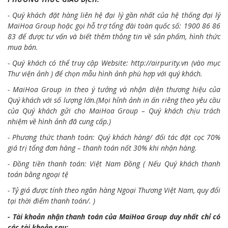
- Quý khách đặt hàng liên hệ đại lý gần nhất của hệ thống đại lý
MaiHoa Group hoặc gọi hỗ trợ tổng đài toàn quốc số: 1900 86 86
83 để được tư vấn và biết thêm thông tin về sản phẩm, hình thức
mua bán.
- Quý khách có thể truy cập Website:
http://airpurity.vn
(vào mục
Thư viện ảnh ) để chọn mẫu hình ảnh phù hợp với quý khách.
- MaiHoa Group in theo ý tưởng và nhận diện thương hiệu của
Quý khách với số lượng lớn.(Mọi hỉnh ảnh in ấn riêng theo yêu cầu
của Quý khách gửi cho MaiHoa Group – Quý khách chịu trách
nhiệm về hình ảnh đã cung cấp.)
- Phương thức thanh toán: Quý khách hàng/ đối tác đặt cọc 70%
giá trị tổng đơn hàng – thanh toán nốt 30% khi nhận hàng.
- Đồng tiền thanh toán: Việt Nam Đồng ( Nếu Quý khách thanh
toán bằng ngoại tệ
- Tỷ giá được tính theo ngân hàng Ngoại Thương Việt Nam, quy đổi
tại thời điểm thanh toán/. )
- Tài khoản nhận thanh toán của MaiHoa Group duy nhất chỉ có
các tài khoản sau: