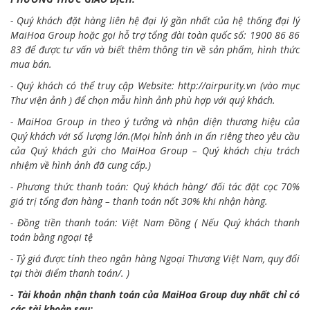
- Quý khách đặt hàng liên hệ đại lý gần nhất của hệ thống đại lý
MaiHoa Group hoặc gọi hỗ trợ tổng đài toàn quốc số: 1900 86 86
83 để được tư vấn và biết thêm thông tin về sản phẩm, hình thức
mua bán.
- Quý khách có thể truy cập Website:
http://airpurity.vn
(vào mục
Thư viện ảnh ) để chọn mẫu hình ảnh phù hợp với quý khách.
- MaiHoa Group in theo ý tưởng và nhận diện thương hiệu của
Quý khách với số lượng lớn.(Mọi hỉnh ảnh in ấn riêng theo yêu cầu
của Quý khách gửi cho MaiHoa Group – Quý khách chịu trách
nhiệm về hình ảnh đã cung cấp.)
- Phương thức thanh toán: Quý khách hàng/ đối tác đặt cọc 70%
giá trị tổng đơn hàng – thanh toán nốt 30% khi nhận hàng.
- Đồng tiền thanh toán: Việt Nam Đồng ( Nếu Quý khách thanh
toán bằng ngoại tệ
- Tỷ giá được tính theo ngân hàng Ngoại Thương Việt Nam, quy đổi
tại thời điểm thanh toán/. )
- Tài khoản nhận thanh toán của MaiHoa Group duy nhất chỉ có
các tài khoản sau: