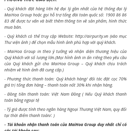
- Quý khách đặt hàng liên hệ đại lý gần nhất của hệ thống đại lý
MaiHoa Group hoặc gọi hỗ trợ tổng đài toàn quốc số: 1900 86 86
83 để được tư vấn và biết thêm thông tin về sản phẩm, hình thức
mua bán.
- Quý khách có thể truy cập Website:
http://airpurity.vn
(vào mục
Thư viện ảnh ) để chọn mẫu hình ảnh phù hợp với quý khách.
- MaiHoa Group in theo ý tưởng và nhận diện thương hiệu của
Quý khách với số lượng lớn.(Mọi hỉnh ảnh in ấn riêng theo yêu cầu
của Quý khách gửi cho MaiHoa Group – Quý khách chịu trách
nhiệm về hình ảnh đã cung cấp.)
- Phương thức thanh toán: Quý khách hàng/ đối tác đặt cọc 70%
giá trị tổng đơn hàng – thanh toán nốt 30% khi nhận hàng.
- Đồng tiền thanh toán: Việt Nam Đồng ( Nếu Quý khách thanh
toán bằng ngoại tệ
- Tỷ giá được tính theo ngân hàng Ngoại Thương Việt Nam, quy đổi
tại thời điểm thanh toán/. )
- Tài khoản nhận thanh toán của MaiHoa Group duy nhất chỉ có
các tài khoản sau: