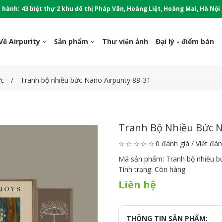
 hành: 43 biệt thự 2 khu đô thị Pháp Vân, Hoàng Liệt, Hoàng Mai, Hà Nội
Về Airpurity
Sản phẩm
Thư viện ảnh
Đại lý - điểm bán
ức
Tranh bộ nhiều bức Nano Airpurity 88-31
Tranh Bộ Nhiều Bức N
0 đánh giá
/
Viết đán
Mã sản phẩm:
Tranh bộ nhiều b
Tình trạng:
Còn hàng
Liên hệ
THÔNG TIN SẢN PHẨM: