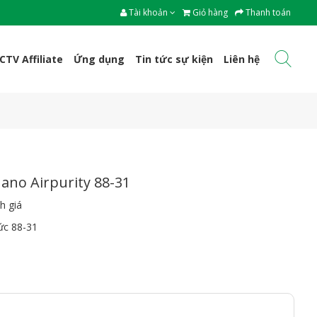
Tài khoản
Giỏ hàng
Thanh toán
CTV Affiliate
Ứng dụng
Tin tức sự kiện
Liên hệ
ano Airpurity 88-31
h giá
ức 88-31