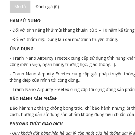
Mô tả
Đánh giá (0)
HẠN SỬ DỤNG:
- Đối với tính năng khử mùi kháng khuẩn: từ 5 – 10 năm kể từ ng
- Đối với thẩm mỹ: Dùng lâu dài như tranh truyền thống.
ỨNG DỤNG:
- Tranh Nano Airpurity Freetex cung cấp sử dụng tính năng khán
cộng (bệnh viện, ngân hàng, trường học, giao thông…).
- Tranh Nano Airpurity Freetex cung cấp giải pháp truyền thôn
thông điệp của mình tới cộng đồng…
- Tranh Nano Airpurity Freetex cung cấp tới cộng đồng sản phẩ
BẢO HÀNH SẢN PHẨM:
Bảo hành: 12 tháng không bong tróc, chỉ bảo hành những lỗi t
cách, hướng dẫn sử dụng sản phẩm không đúng tiêu chuẩn củ
PHƯƠNG THỨC GIAO DỊCH.
- Quý khách đặt hàng liên hệ đại lý gần nhất của hệ thống đại l