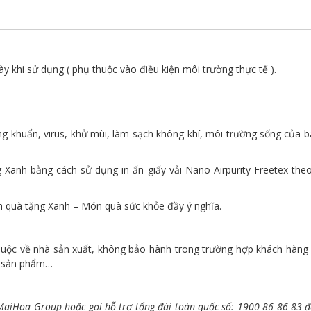
ày khi sử dụng ( phụ thuộc vào điều kiện môi trường thực tế ).
g khuẩn, virus, khử mùi, làm sạch không khí, môi trường sống của b
g Xanh bằng cách sử dụng in ấn giấy vải Nano Airpurity Freetex th
m quà tặng Xanh – Món quà sức khỏe đầy ý nghĩa.
huộc về nhà sản xuất, không bảo hành trong trường hợp khách hàng l
a sản phẩm…
ý MaiHoa Group hoặc gọi hỗ trợ tổng đài toàn quốc số: 1900 86 86 83 