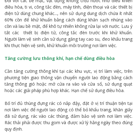
Đối với các bề mặt, vật dụng không chịu nước như điều khiển
điều hòa, ti vi, công tắc đèn, máy tính, điện thoại và các thiết bị
điện tử dùng chung khác..., nên sử dụng dung dịch chứa ít nhất
60% cồn để khử khuẩn bằng cách dùng khăn sạch nhúng vào
cồn và lau bề mặt, để khô tự nhiên không rửa lại với nước. Lưu ý
tắt các thiết bị điện tử, công tắc đèn trước khi khử khuẩn.
Người làm vệ sinh cần sử dụng găng tay cao su, đeo khẩu trang
khi thực hiện vệ sinh, khử khuẩn môi trường nơi làm việc.
Tăng cường lưu thông khí, hạn chế dùng điều hòa
Cần tăng cường thông khí tại các khu vực, vị trí làm việc, trên
phương tiện giao thông vận chuyển người lao động bằng cách
tăng thông gió hoặc mở cửa ra vào và cửa sổ, sử dụng quạt
hoặc các giải pháp phù hợp khác. Hạn chế sử dụng điều hòa.
Bố trí đủ thùng đựng rác có nắp đậy, đặt ở vị trí thuận tiện tại
nơi làm việc để người lao động có thể bỏ khẩu trang, khăn giấy
đã sử dụng, rác vào các thùng, đảm bảo vệ sinh nơi làm việc.
Rác thải phải được thu gom và được xử lý hằng ngày theo đúng
quy định.