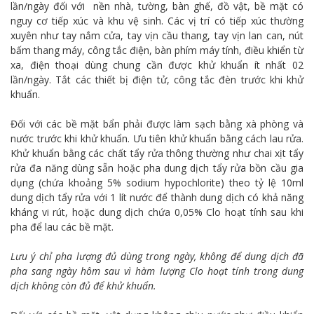
lần/ngày đối với nền nhà, tường, bàn ghế, đồ vật, bề mặt có
nguy cơ tiếp xúc và khu vệ sinh. Các vị trí có tiếp xúc thường
xuyên như tay nắm cửa, tay vịn cầu thang, tay vịn lan can, nút
bấm thang máy, công tắc điện, bàn phím máy tính, điều khiển từ
xa, điện thoại dùng chung cần được khử khuẩn ít nhất 02
lần/ngày. Tắt các thiết bị điện tử, công tắc đèn trước khi khử
khuẩn.
Đối với các bề mặt bẩn phải được làm sạch bằng xà phòng và
nước trước khi khử khuẩn. Ưu tiên khử khuẩn bằng cách lau rửa.
Khử khuẩn bằng các chất tẩy rửa thông thường như chai xịt tẩy
rửa đa năng dùng sẵn hoặc pha dung dịch tẩy rửa bồn cầu gia
dụng (chứa khoảng 5% sodium hypochlorite) theo tỷ lệ 10ml
dung dịch tẩy rửa với 1 lít nước để thành dung dịch có khả năng
kháng vi rút, hoặc dung dịch chứa 0,05% Clo hoạt tính sau khi
pha để lau các bề mặt.
Lưu ý chỉ pha lượng đủ dùng trong ngày, không để dung dịch đã
pha sang ngày hôm sau vì hàm lượng Clo hoạt tính trong dung
dịch không còn đủ để khử khuẩn.