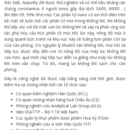
Đặc biệt, Airpurity đã được thử nghiệm và có thể tiêu kháng các
chủng coronavirus ở người (virus gây đại dịch SARS, MERS ...)
lên đến 99, 99% Khử mùi: Các phân tử nano có ion tích điện trên
bề mặt sẽ luôn hút các phân tử mùi trong không khí, khi không
khí tiếp xúc với bề mặt sơn lọc không khí sẽ xảy ra phản ứng xúc
tác phá hủy cấu trúc phân tử mùi hôi. lúc này, nồng độ mùi ở
xung quanh bức tranh và khu vực này sẽ loãng hơn phần còn lại
của căn phòng. Do nguyên lý khuếch tán không khí, mùi hôi sẽ
tiếp tục được đẩy đến nơi có nồng độ của máy lọc không khí
cao hơn, quá trình này tiếp tục diễn ra giống như máy lọc không
khí mini vẫn chạy. Từ đó, mang lại không khí sạch cho căn
phòng.
Đây là công nghệ đã được cấp bằng sáng chế thế giới, được
kiểm tra và chứng nhận bởi các tổ chức sau:
Cơ quan kiểm nghiệm Hàn Quốc (KCL)
Cơ quan chứng nhận hàng hoá Châu Âu (CE)
Phòng nghiên cứu Analytical Lab Group (ALG)
Viện VSATTP – Bộ Y Tế Việt Nam
Cục quản lý thực phẩm dược phẩm Hoa Kỳ (FDA)
Phòng nghiên cứu vi sinh Hàn Quốc FITI