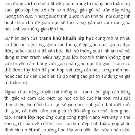
còn đóng vai trò như một vật phẩm trang trí mang tính thẩm mỹ
cao, giúp lớp học trở nên sinh động, gần gũi và tràn đầy năng
lượng tích cực. Những bức tranh được in ấn tinh tế, nội dung linh
hoạt theo chủ đề giáo dục sẽ tạo ra sự gắn bó cảm xúc giữa
học sinh và không gian lớp học.
Sự hiện diện của
tranh khử khuẩn lớp học
cũng mở ra nhiều
cơ hội cho việc lồng ghép các thông điệp giáo dục, giá trị đạo
đức, hoặc các chủ đề văn hóa, lịch sử thông qua hình ảnh và nội
dung in trên tranh. Điều này giúp lớp học trở thành không gian
vừa truyền cảm hứng vừa góp phần giáo dục thị giác. Tranh có
thể được tùy biến để phù hợp với từng cấp học, từng môn học
hoặc các sự kiện đặc biệt, từ đó nâng cao giá trị sử dụng và giá
trị thẩm mỹ.
Ngoài chức năng truyền tải thông tin, tranh còn giúp cân bằng
thị giác và cảm xúc. Một lớp học có bố cục hài hòa, màu sắc
thân thiện, hình ảnh tích cực sẽ giúp học sinh giảm bớt mệt mỏi
thị giác, cải thiện tâm trạng và từ đó nâng cao chất lượng học
tập.
Tranh lớp học
ứng dụng công nghệ Nano AirPurity vì thế
không chỉ bảo vệ cơ thể, mà còn làm đẹp tinh thần, góp phần
định hình một môi trường học tập vừa hiện đại, vừa nhân văn,