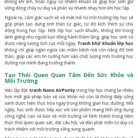
không khí ẩm, hoặc nguy cơ nhiễm khuẩn sẽ giúp học sinh giữ
vững dòng chảy tư duy và phản xạ nhanh nhạy hơn khi học tập.
Ngoài ra, cảm giác sạch sẽ và mát mẻ từ môi trường lớp học sẽ
góp phần tạo dựng tinh thần tự giác, từ đó kích thích sự chủ
động trong học tập. Một lớp học sạch khuẩn, không khí trong
lành giống như người bạn đồng hành thầm lặng, giúp học sinh có
được năng lượng tích cực mỗi ngày.
Tranh khử khuẩn lớp học
không chỉ giúp ngăn ngừa các mầm bệnh mà còn nâng đỡ tinh
thần, giúp các em tin tưởng hơn vào chất lượng môi trường học
đường nơi mình đang trưởng thành.
Tạo Thói Quen Quan Tâm Đến Sức Khỏe và
Môi Trường
Việc lắp đặt
tranh Nano AirPurity
trong lớp học mang lại nhiều
hơn một giải pháp bảo vệ sức khỏe: nó còn là thông điệp sống
xanh được hiện thực hóa ngay trong không gian học đường. Mỗi
ngày, học sinh được tiếp xúc với sản phẩm mang tính ứng dụng
công nghệ cao và bảo vệ môi trường sẽ hình thành trong tiềm
thức thói quen quan sát, đặt câu hỏi, và dần phát triển tư duy có
trách nhiệm với môi trường sống xung quanh.