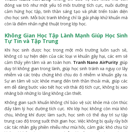
đóng vai trò như một yếu tố môi trường tích cực, nuôi dưỡng
cảm hứng học tập, tinh thần sáng tạo và phát triển toàn diện
cho học sinh. Mỗi bức tranh không chỉ là giải pháp khử khuẩn mà
còn là điểm nhấn nghệ thuật trong lớp học.
Không Gian Học Tập Lành Mạnh Giúp Học Sinh
Tự Tin và Tập Trung
Khi học sinh được học trong một môi trường luôn sạch sẽ,
không có sự hiện diện của các loại vi khuẩn gây hại, các em sẽ
cảm thấy yên tâm và an toàn hơn.
Tranh Nano AirPurity
giúp
duy trì không gian trong lành, giúp học sinh tránh xa nguy cơ lây
nhiễm và các triệu chứng khó chịu do ô nhiễm vi khuẩn gây ra.
Sự an tâm về sức khỏe mang đến tinh thần thoải mái, giúp các
em dễ dàng bước vào tiết học với thái độ tích cực, không bị xao
nhãng bởi những lo lắng không cần thiết.
Không gian sạch khuẩn không chỉ bảo vệ sức khỏe mà còn thúc
đẩy tâm lý học đường tích cực. Khi lớp học không còn mùi khó
chịu, không khí được làm sạch, học sinh có thể duy trì sự tập
trung cao độ trong suốt thời gian học. Việc không bị quấy rầy bởi
các tác nhân gây phiền nhiễu như mùi hôi, cảm giác khó chịu từ