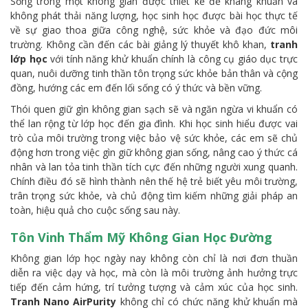
Sống trong một không gian được thiết kế để kháng khuẩn và
không phát thải năng lượng, học sinh học được bài học thực tế
về sự giao thoa giữa công nghệ, sức khỏe và đạo đức môi
trường. Không cần đến các bài giảng lý thuyết khô khan,
tranh
lớp học
với tính năng khử khuẩn chính là công cụ giáo dục trực
quan, nuôi dưỡng tinh thần tôn trọng sức khỏe bản thân và cộng
đồng, hướng các em đến lối sống có ý thức và bền vững.
Thói quen giữ gìn không gian sạch sẽ và ngăn ngừa vi khuẩn có
thể lan rộng từ lớp học đến gia đình. Khi học sinh hiểu được vai
trò của môi trường trong việc bảo vệ sức khỏe, các em sẽ chủ
động hơn trong việc gìn giữ không gian sống, nâng cao ý thức cá
nhân và lan tỏa tinh thần tích cực đến những người xung quanh.
Chính điều đó sẽ hình thành nên thế hệ trẻ biết yêu môi trường,
trân trọng sức khỏe, và chủ động tìm kiếm những giải pháp an
toàn, hiệu quả cho cuộc sống sau này.
Tôn Vinh Thẩm Mỹ Không Gian Học Đường
Không gian lớp học ngày nay không còn chỉ là nơi đơn thuần
diễn ra việc dạy và học, mà còn là môi trường ảnh hưởng trực
tiếp đến cảm hứng, trí tưởng tượng và cảm xúc của học sinh.
Tranh Nano AirPurity
không chỉ có chức năng khử khuẩn mà