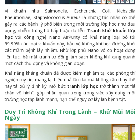
Vi khuẩn như Salmonella, Escherichia Coli, Klebsiella
Pneumoniae, Staphylococcus Aureus là những tác nhân có thể
gây ra các bệnh lý phổ biến trong môi trường lớp học như đau
bụng, nhiễm trùng hô hấp hoặc da liễu.
Tranh khử khuẩn lớp
học
với công nghệ Nano AirPurity có khả năng loại bỏ tới
99,99% các loại vi khuẩn này, bảo vệ không khí học đường khỏi
các mầm bệnh lây nhiễm. Nhờ lớp phủ Nano vô cơ hoạt động
liên tục, bề mặt tranh tự động làm sạch không khí xung quanh
một cách thụ động và không gián đoạn.
Khả năng kháng khuẩn đã được kiểm nghiệm tại các phòng thí
nghiệm uy tín, mang lại hiệu quả lâu dài mà không cần thay thế
hay tái xử lý định kỳ. Mỗi bức
tranh lớp học
trở thành một “lá
chắn vô hình”, góp phần quan trọng trong việc xây dựng môi
trường học tập lành mạnh, hạn chế nguy cơ lây lan bệnh tật.
Duy Trì Không Khí Trong Lành – Khử Mùi Mỗi
Ngày