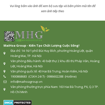
Vui lòng bấm vào ảnh để xem bộ sưu tập và bấm phím mũi tên để
xem ảnh tiếp theo
MaiHoa Group - Kiến Tạo Chất Lượng Cuộc Sống!
Địa chỉ: 14-16/1 phố Bùi Huy Bích, phường Hoàng Liệt, quận
Hoàng Mai, TP. Hà Nội
Văn phòng điều hành: 43 biệt thự 2 khu đô thị Pháp Vân, Hoàng
Liệt, Hoàng Mai, Hà Nội
Văn phòng quốc tế: 40 Hai Bà Trưng, Hoàn Kiếm, Hà Nội
1900868683 (CSKH 24/7) - 0986602288 (Hotline)
info@maihoagroup.vn
Văn phòng thường trực phía Nam: 163 Hai Bà Trưng, P6, Q.3 TP.
Hồ Chí Minh