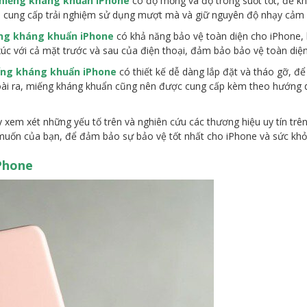
miếng kháng khuẩn iPhone
có độ mỏng và độ trong suốt tốt, để k
 cung cấp trải nghiệm sử dụng mượt mà và giữ nguyên độ nhạy cảm
ng kháng khuẩn iPhone
có khả năng bảo vệ toàn diện cho iPhone,
 xúc với cả mặt trước và sau của điện thoại, đảm bảo bảo vệ toàn diện 
ng kháng khuẩn iPhone
có thiết kế dễ dàng lắp đặt và tháo gỡ, để
oài ra, miếng kháng khuẩn cũng nên được cung cấp kèm theo hướng d
em xét những yếu tố trên và nghiên cứu các thương hiệu uy tín trên 
uốn của bạn, để đảm bảo sự bảo vệ tốt nhất cho iPhone và sức khỏ
Phone