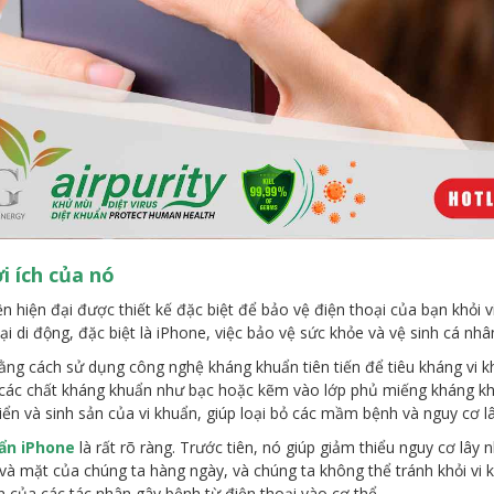
i ích của nó
n hiện đại được thiết kế đặc biệt để bảo vệ điện thoại của bạn khỏi vi 
i di động, đặc biệt là iPhone, việc bảo vệ sức khỏe và vệ sinh cá nhâ
g cách sử dụng công nghệ kháng khuẩn tiên tiến để tiêu kháng vi khu
ác chất kháng khuẩn như bạc hoặc kẽm vào lớp phủ miếng kháng khuẩn
ển và sinh sản của vi khuẩn, giúp loại bỏ các mầm bệnh và nguy cơ l
ẩn iPhone
là rất rõ ràng. Trước tiên, nó giúp giảm thiểu nguy cơ lây 
ay và mặt của chúng ta hàng ngày, và chúng ta không thể tránh khỏi vi 
 của các tác nhân gây bệnh từ điện thoại vào cơ thể.