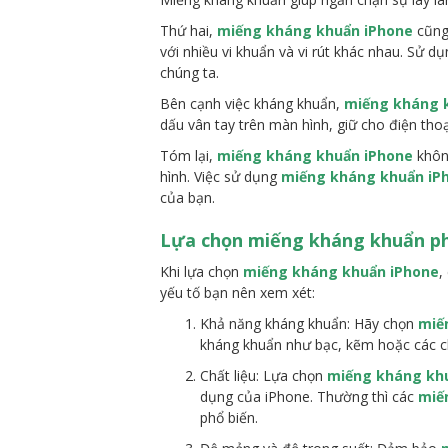
Thứ hai,
miếng kháng khuẩn iPhone
cũng 
với nhiều vi khuẩn và vi rút khác nhau. Sử d
chúng ta.
Bên cạnh việc kháng khuẩn,
miếng kháng 
dấu vân tay trên màn hình, giữ cho điện thoạ
Tóm lại,
miếng kháng khuẩn iPhone
không
hình. Việc sử dụng
miếng kháng khuẩn iP
của bạn.
Lựa chọn miếng kháng khuẩn ph
Khi lựa chọn
miếng kháng khuẩn iPhone
,
yếu tố bạn nên xem xét:
Khả năng kháng khuẩn: Hãy chọn
miế
kháng khuẩn như bạc, kẽm hoặc các ch
Chất liệu: Lựa chọn
miếng kháng kh
dụng của iPhone. Thường thì các
miế
phổ biến.