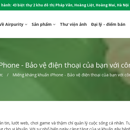
 hành: 43 biệt thự 2 khu đô thị Pháp Vân, Hoàng Liệt, Hoàng Mai, Hà Nội
Về Airpurity
Sản phẩm
Thư viện ảnh
Đại lý - điểm bán
hone - Bảo vệ điện thoại của bạn với 
ức
Miếng kháng khuẩn iPhone - Bảo vệ điện thoại của bạn với c
n tin, lướt web, chơi game và thậm chí quản lý cuộc sống cá nhân. Tuy
g cho vi khuẩn. Với sự phổ biến ngày càng tăng của vi khuẩn gây bệnh