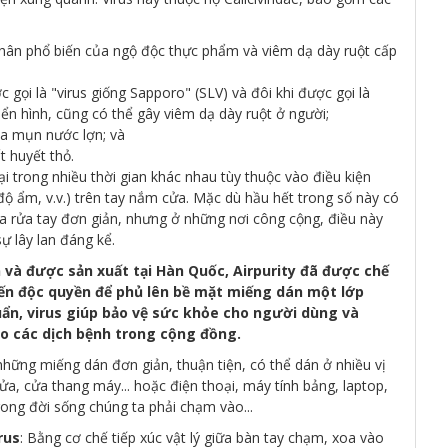
hân phổ biến của ngộ độc thực phẩm và viêm dạ dày ruột cấp
 gọi là "virus giống Sapporo" (SLV) và đôi khi được gọi là
điển hình, cũng có thể gây viêm dạ dày ruột ở người;
ma mụn nước lợn; và
t huyết thỏ.
tại trong nhiều thời gian khác nhau tùy thuộc vào điều kiện
ộ ẩm, v.v.) trên tay nắm cửa. Mặc dù hầu hết trong số này có
 rửa tay đơn giản, nhưng ở những nơi công cộng, điều này
ự lây lan đáng kể.
 và được sản xuất tại Hàn Quốc, Airpurity đã được chế
iến độc quyền để phủ lên bề mặt miếng dán một lớp
uẩn, virus giúp bảo vệ sức khỏe cho người dùng và
o các dịch bệnh trong cộng đồng.
 những miếng dán đơn giản, thuận tiện, có thể dán ở nhiều vị
cửa, cửa thang máy... hoặc điện thoại, máy tính bảng, laptop,
rong đời sống chúng ta phải chạm vào...
rus
: Bằng cơ chế tiếp xúc vật lý giữa bàn tay chạm, xoa vào