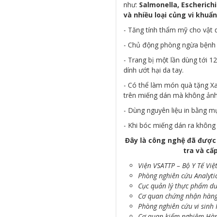
như:
Salmonella, Escherichi
và nhiều loại củng vi khuẩn
- Tăng tính thẩm mỹ cho vật 
- Chủ động phòng ngừa bệnh v
- Trang bị một lần dùng tới 1
dính ướt hại da tay.
- Có thể làm món quà tặng Xa
trên miếng dán mà không ảnh
- Dùng nguyên liệu in bằng m
- Khi bóc miếng dán ra không đ
Đây là công nghệ đã được 
tra và cấ
Viện VSATTP – Bộ Y Tế Việ
Phòng nghiên cứu Analyti
Cục quản lý thực phẩm d
Cơ quan chứng nhận hàng
Phòng nghiên cứu vi sinh 
Cơ quan kiểm nghiệm Hàn