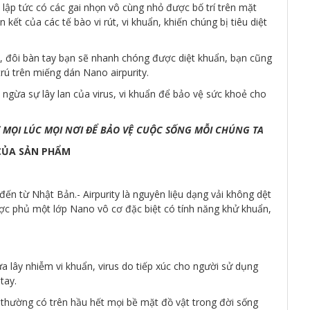
ập tức có các gai nhọn vô cùng nhỏ được bố trí trên mặt
kết của các tế bào vi rút, vi khuẩn, khiến chúng bị tiêu diệt
, đôi bàn tay bạn sẽ nhanh chóng được diệt khuẩn, bạn cũng
trú trên miếng dán Nano airpurity.
ngừa sự lây lan của virus, vi khuẩn để bảo vệ sức khoẻ cho
 MỌI LÚC MỌI NƠI ĐỂ BẢO VỆ CUỘC SỐNG MỖI CHÚNG TA
CỦA SẢN PHẨM
đến từ Nhật Bản.- Airpurity là nguyên liệu dạng vải không dệt
ược phủ một lớp Nano vô cơ đặc biệt có tính năng khử khuẩn,
a lây nhiễm vi khuẩn, virus do tiếp xúc cho người sử dụng
tay.
n thường có trên hầu hết mọi bề mặt đồ vật trong đời sống