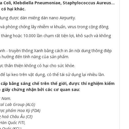
a Coli, Klebdiella Pneumoniae, Staphylococcus Aureus...
 có hại khác.
dụng được dán miếng dán nano Airpurity.
à phòng chống lây nhiễm vi khuẩn, virus trong cộng đồng.
2 tháng hoặc 10.000 lần chạm rất tiện lợi, khô sạch và không
nh - truyền thông Xanh bằng cách in ấn nội dung thông điệp
 hưởng đến tính năng của sản phẩm.
ực thân thiện không có hại cho sức khỏe.
ể lại keo trên vật dụng, có thể tái sử dụng lại nhiều lần.
cấp bằng sáng chế trên thế giới, được thí nghiệm kiểm
p giấy chứng nhận bởi các cơ quan sau:
t Nam.
cal Lab Group (ALG)
ược phẩm Hoa Kỳ (FDA)
 hoá Châu Âu (CE)
Hàn Quốc FITI,
 Quốc (KCL)