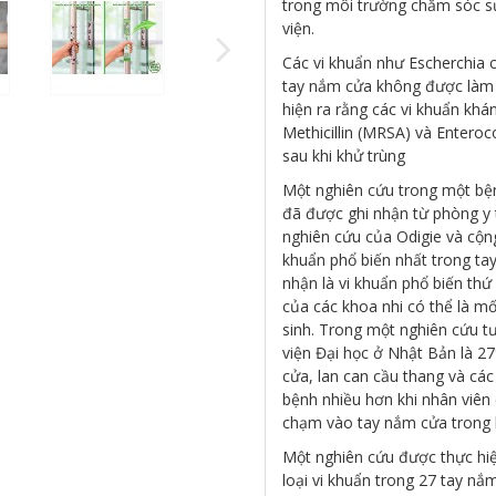
trong môi trường chăm sóc sứ
viện.
Các vi khuẩn như Escherchia 
tay nắm cửa không được làm 
hiện ra rằng các vi khuẩn kh
Methicillin (MRSA) và Entero
sau khi khử trùng
Một nghiên cứu trong một bệ
đã được ghi nhận từ phòng y 
nghiên cứu của Odigie và cộng 
khuẩn phổ biến nhất trong ta
nhận là vi khuẩn phổ biến thứ
của các khoa nhi có thể là mố
sinh. Trong một nghiên cứu t
viện Đại học ở Nhật Bản là 27
cửa, lan can cầu thang và cá
bệnh nhiều hơn khi nhân viên
chạm vào tay nắm cửa trong 
Một nghiên cứu được thực hiệ
loại vi khuẩn trong 27 tay n