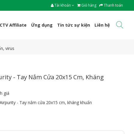
Tài khoản
Giỏ hàng
Thanh toán
CTV Affiliate
Ứng dụng
Tin tức sự kiện
Liên hệ
n, virus
rity - Tay Nắm Cửa 20x15 Cm, Kháng
h giá
irpurity - Tay nắm cửa 20x15 cm, kháng khuẩn