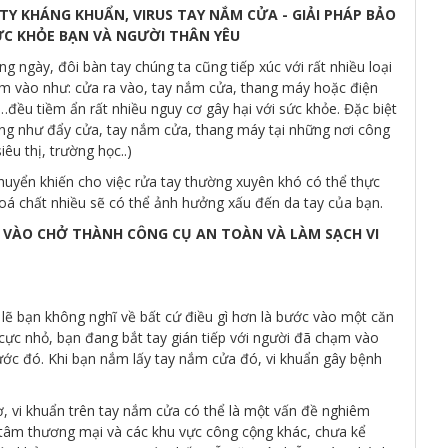
TY KHÁNG KHUẨN, VIRUS TAY NẮM CỬA - GIẢI PHÁP BẢO
ỨC KHỎE BẠN VÀ NGƯỜI THÂN YÊU
 ngày, đôi bàn tay chúng ta cũng tiếp xúc với rất nhiều loại
m vào như: cửa ra vào, tay nắm cửa, thang máy hoặc điện
 …đều tiềm ẩn rất nhiều nguy cơ gây hại với sức khỏe. Đặc biệt
ung như đẩy cửa, tay nắm cửa, thang máy tại những nơi công
êu thị, trường học..)
chuyển khiến cho việc rửa tay thường xuyên khó có thể thực
 hoá chất nhiều sẽ có thể ảnh hưởng xấu đến da tay của bạn.
A VÀO CHỞ THÀNH CÔNG CỤ AN TOÀN VÀ LÀM SẠCH VI
lẽ bạn không nghĩ về bất cứ điều gì hơn là bước vào một căn
ực nhỏ, bạn đang bắt tay gián tiếp với người đã chạm vào
ớc đó. Khi bạn nắm lấy tay nắm cửa đó, vi khuẩn gây bệnh
, vi khuẩn trên tay nắm cửa có thể là một vấn đề nghiêm
 tâm thương mại và các khu vực công cộng khác, chưa kể