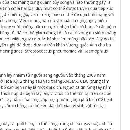
y của các màng xung quanh tủy sống và não thường gây ra
 tình cờ là hai loại duy nhất có thể được truyền qua tiếp xúc
g đối hiếm gặp, viêm màng não có thể đe dọa tính mạng với
hanh chóng. Viêm màng não do vi khuẩn là dạng nguy hiểm
 trong suốt những năm qua, khi nhận thức rõ hơn về căn bệnh
chúng tôi đã có thể giảm đáng kể số ca tử vong do viêm màng
n có nhiều nguy cơ mắc bệnh viêm màng não, đó là lý do tại
uyến nghị đã được đưa ra trên khắp Vương quốc Anh cho ba
ia meningitides, Streptococcus pneumoniae và Haemophilus
ệnh lây nhiễm từ người sang người. Vào tháng 2009 năm
 ở Hoa Kỳ, 2 tháng sau vào tháng XNUMX, CDC (trung tâm
bố căn bệnh này là một đại dịch. Người ta tin rằng tay nắm
ích hợp để bệnh lây lan, vì virus có thể tồn tại trên các bề
giờ. Tay nắm cửa cung cấp một phương tiện phổ biến để bệnh
ay cầm, chúng có thể kéo dài thời gian vi sinh vật tồn tại.
dạ dày rất phổ biến, có thể sống trong nhiều ngày hoặc nhiều
iện xung quanh. Virus này thuộc họ Caliciviridae, bao gồm các