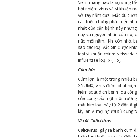
Viêm màng não là sự sưng tấ
bởi nhiễm virus và vi khuẩn mà
với tay nắm cửa. Mặc dù tươn
các triệu chứng phát triển n
nhất của căn bệnh này nhưng
này và nguyên nhân của nó, 
não mỗi năm. Khi còn nhỏ, bạ
sao các loại vắc-xin được kh
loại vi khuẩn chính: Neisser
influenzae loại b (Hib).
Cúm lợn
Cúm lợn là một trong nhiều b
XNUMX, virus được phát hiện
kiểm soát dịch bệnh) đã công 
cửa cung cấp một môi trường th
mặt kim loại này từ 2 đến 8 
lây lan vì mọi người sử dụng t
Vi rút Calicivirus
Calicivirus, gây ra bệnh cúm 
tuần tùy thuộc vào các điều k