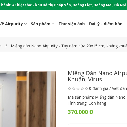
 hành: 43 biệt thự 2 khu đô thị Pháp Vân, Hoàng Liệt, Hoàng Mai, Hà Nội
Về Airpurity
Sản phẩm
Thư viện ảnh
Đại lý - điểm bán
n
Miếng dán Nano Airpurity - Tay nắm cửa 20x15 cm, kháng khuẩ
Miếng Dán Nano Airpu
Khuẩn, Virus
0 đánh giá
/
Viết đán
Mã sản phẩm:
Miếng dán Nano A
Tình trạng:
Còn hàng
370.000 Đ