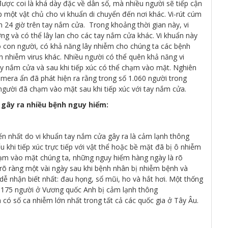
ược coi là khá dày đặc về dân số, mà nhiều người sẽ tiếp cận
 một vật chủ cho vi khuẩn di chuyển đến nơi khác. Vi-rút cúm
n 24 giờ trên tay nắm cửa. Trong khoảng thời gian này, vi
ưởng và có thể lây lan cho các tay nắm cửa khác. Vi khuẩn này
ho con người, có khả năng lây nhiễm cho chúng ta các bệnh
h nhiễm virus khác. Nhiều người có thể quên khả năng vi
ay nắm cửa và sau khi tiếp xúc có thể chạm vào mặt. Nghiên
mera ẩn đã phát hiện ra rằng trong số 1.060 người trong
người đã chạm vào mặt sau khi tiếp xúc với tay nắm cửa.
 gây ra nhiều bệnh nguy hiểm:
n nhất do vi khuẩn tay nắm cửa gây ra là cảm lạnh thông
yếu khi tiếp xúc trực tiếp với vật thể hoặc bề mặt đã bị ô nhiễm
hạm vào mặt chúng ta, những nguy hiểm hàng ngày là rõ
 rõ ràng một vài ngày sau khi bệnh nhân bị nhiễm bệnh và
dễ nhận biết nhất: đau họng, sổ mũi, ho và hắt hơi. Một thống
8.175 người ở Vương quốc Anh bị cảm lạnh thông
có số ca nhiễm lớn nhất trong tất cả các quốc gia ở Tây Âu.