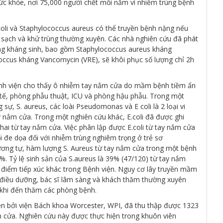
c khỏe, nơi 75,000 người chết mỗi năm vì nhiễm trùng bệnh
coli và Staphylococcus aureus có thể truyền bệnh nặng nếu
sạch và khử trùng thường xuyên. Các nhà nghiên cứu đã phát
áng kháng sinh, bao gồm Staphylococcus aureus kháng
coccus kháng Vancomycin (VRE), sẽ khôi phục số lượng chỉ 2h
nh viện cho thấy ô nhiễm tay nắm cửa do mầm bệnh tiềm ẩn
tế, phòng phẫu thuật, ICU và phòng hậu phẫu. Trong một
sự, S. aureus, các loài Pseudomonas và E coli là 2 loại vi
y nắm cửa. Trong một nghiên cứu khác, E.coli đã được ghi
 hai từ tay nắm cửa. Việc phân lập được E.coli từ tay nắm cửa
i đe dọa đối với nhiễm trùng nghiêm trọng ở trẻ sơ
ương tự, hàm lượng S. Aureus từ tay nắm cửa trong một bệnh
%. Tỷ lệ sinh sản của S.aureus là 39% (47/120) từ tay nắm
c điểm tiếp xúc khác trong Bệnh viện. Nguy cơ lây truyền mầm
 điều dưỡng, bác sĩ lâm sàng và khách thăm thường xuyên
khi đến thăm các phòng bệnh.
n bởi viện Bách khoa Worcester, WPI, đã thu thập được 1323
ắm cửa. Nghiên cứu này được thực hiện trong khuôn viên