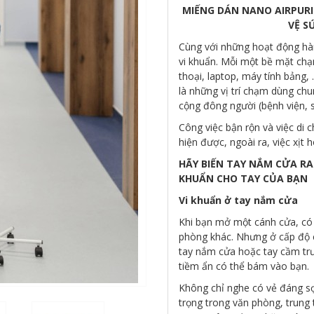
MIẾNG DÁN NANO AIRPURI
VỆ S
Cùng với những hoạt động hàng
vi khuẩn. Mỗi một bề mặt chạ
thoại, laptop, máy tính bảng,
là những vị trí chạm dùng ch
cộng đông người (bệnh viện, si
Công việc bận rộn và việc di 
hiện được, ngoài ra, việc xịt
HÃY BIẾN TAY NẮM CỬA R
KHUẨN CHO TAY CỦA BẠN
Vi khuẩn ở tay nắm cửa
Khi bạn mở một cánh cửa, có 
phòng khác. Nhưng ở cấp độ c
tay nắm cửa hoặc tay cầm trư
tiềm ẩn có thể bám vào bạn.
Không chỉ nghe có vẻ đáng sợ
trọng trong văn phòng, trung