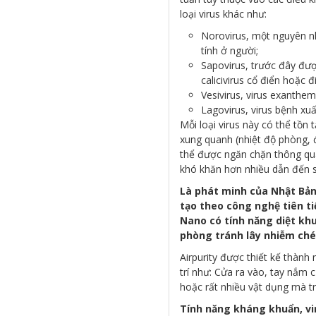
loại virus khác như:
Norovirus, một nguyên n
tính ở người;
Sapovirus, trước đây được
calicivirus cổ điển hoặc 
Vesivirus, virus exanthe
Lagovirus, virus bệnh xuấ
Mỗi loại virus này có thể tồn 
xung quanh (nhiệt độ phòng, đ
thể được ngăn chặn thông qua
khó khăn hơn nhiều dẫn đến s
Là phát minh của Nhật Bản
tạo theo công nghệ tiên t
Nano có tính năng diệt kh
phòng tránh lây nhiễm ché
Airpurity được thiết kế thành
trí như: Cửa ra vào, tay nắm 
hoặc rất nhiều vật dụng mà t
Tính năng kháng khuẩn, vi