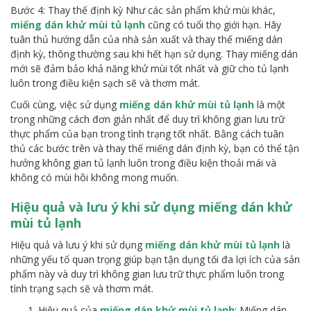
Bước 4: Thay thế định kỳ Như các sản phẩm khử mùi khác,
miếng dán khử mùi tủ lạnh
cũng có tuổi thọ giới hạn. Hãy
tuân thủ hướng dẫn của nhà sản xuất và thay thế miếng dán
định kỳ, thông thường sau khi hết hạn sử dụng. Thay miếng dán
mới sẽ đảm bảo khả năng khử mùi tốt nhất và giữ cho tủ lạnh
luôn trong điều kiện sạch sẽ và thơm mát.
Cuối cùng, việc sử dụng
miếng dán khử mùi tủ lạnh
là một
trong những cách đơn giản nhất để duy trì không gian lưu trữ
thực phẩm của bạn trong tình trạng tốt nhất. Bằng cách tuân
thủ các bước trên và thay thế miếng dán định kỳ, bạn có thể tận
hưởng không gian tủ lạnh luôn trong điều kiện thoải mái và
không có mùi hôi không mong muốn.
Hiệu quả và lưu ý khi sử dụng
miếng dán khử
mùi tủ lạnh
Hiệu quả và lưu ý khi sử dụng
miếng dán khử mùi tủ lạnh
là
những yếu tố quan trọng giúp bạn tận dụng tối đa lợi ích của sản
phẩm này và duy trì không gian lưu trữ thực phẩm luôn trong
tình trạng sạch sẽ và thơm mát.
Hiệu quả của
miếng dán khử mùi tủ lạnh
: Miếng dán