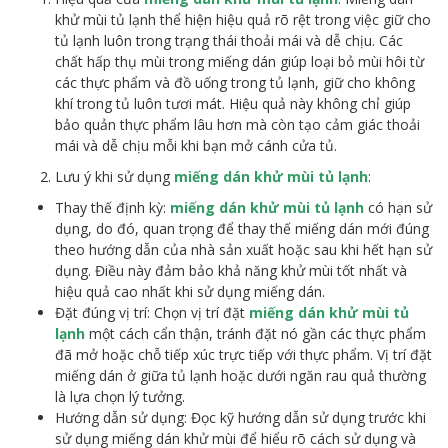
khử mùi tủ lạnh thể hiện hiệu quả rõ rệt trong việc giữ cho
tủ lạnh luôn trong trạng thái thoải mái và dễ chịu. Các
chất hấp thụ mùi trong miếng dán giúp loại bỏ mùi hôi từ
các thực phẩm và đồ uống trong tủ lạnh, giữ cho không
khí trong tủ luôn tươi mát. Hiệu quả này không chỉ giúp
bảo quản thực phẩm lâu hơn mà còn tạo cảm giác thoải
mái và dễ chịu mỗi khi bạn mở cánh cửa tủ.
Lưu ý khi sử dụng
miếng dán khử mùi tủ lạnh
:
Thay thế định kỳ:
miếng dán khử mùi tủ lạnh
có hạn sử
dụng, do đó, quan trọng để thay thế miếng dán mới đúng
theo hướng dẫn của nhà sản xuất hoặc sau khi hết hạn sử
dụng. Điều này đảm bảo khả năng khử mùi tốt nhất và
hiệu quả cao nhất khi sử dụng miếng dán.
Đặt đúng vị trí: Chọn vị trí đặt
miếng dán khử mùi tủ
lạnh
một cách cẩn thận, tránh đặt nó gần các thực phẩm
đã mở hoặc chỗ tiếp xúc trực tiếp với thực phẩm. Vị trí đặt
miếng dán ở giữa tủ lạnh hoặc dưới ngăn rau quả thường
là lựa chọn lý tưởng.
Hướng dẫn sử dụng: Đọc kỹ hướng dẫn sử dụng trước khi
sử dụng miếng dán khử mùi để hiểu rõ cách sử dụng và