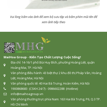
Vui lòng bấm vào ảnh để xem bộ sưu tập và bấm phím mũi tên để
xem ảnh tiếp theo
MaiHoa Group - Kiến Tạo Chất Lượng Cuộc Sống!
Địa chỉ: 14-16/1 phố Bùi Huy Bích, phường Hoàng Liệt, quận
Hoàng Mai, TP. Hà Nội
Văn phòng điều hành: 43 biệt thự 2 khu đô thị Pháp Vân, Hoàng
Liệt, Hoàng Mai, Hà Nội
Văn phòng quốc tế: 40 Hai Bà Trưng, Hoàn Kiếm, Hà Nội
1900868683 (CSKH 24/7) - 0986602288 (Hotline)
info@maihoagroup.vn
Văn phòng thường trực phía Nam: 163 Hai Bà Trưng, P6, Q.3 TP.
Hồ Chí Minh