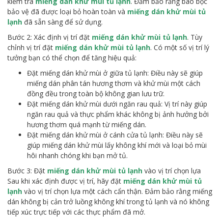
kiểm tra
miếng dán khử mùi tủ lạnh
. Đảm bảo rằng bao bọc
bảo vệ đã được loại bỏ hoàn toàn và
miếng dán khử mùi tủ
lạnh
đã sẵn sàng để sử dụng.
Bước 2: Xác định vị trí đặt
miếng dán khử mùi tủ lạnh
. Tùy
chỉnh vị trí đặt
miếng dán khử mùi tủ lạnh
. Có một số vị trí lý
tưởng bạn có thể chọn để tăng hiệu quả:
Đặt miếng dán khử mùi ở giữa tủ lạnh: Điều này sẽ giúp
miếng dán phân tán hương thơm và khử mùi một cách
đồng đều trong toàn bộ không gian lưu trữ.
Đặt miếng dán khử mùi dưới ngăn rau quả: Vị trí này giúp
ngăn rau quả và thực phẩm khác không bị ảnh hưởng bởi
hương thơm quá mạnh từ miếng dán.
Đặt miếng dán khử mùi ở cánh cửa tủ lạnh: Điều này sẽ
giúp miếng dán khử mùi lấy không khí mới và loại bỏ mùi
hôi nhanh chóng khi bạn mở tủ.
Bước 3: Đặt
miếng dán khử mùi tủ lạnh
vào vị trí chọn lựa
Sau khi xác định được vị trí, hãy đặt
miếng dán khử mùi tủ
lạnh
vào vị trí chọn lựa một cách cẩn thận. Đảm bảo rằng miếng
dán không bị cản trở luồng không khí trong tủ lạnh và nó không
tiếp xúc trực tiếp với các thực phẩm đã mở.