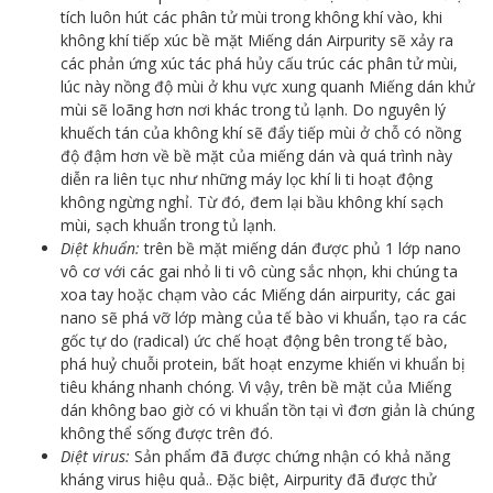
tích luôn hút các phân tử mùi trong không khí vào, khi
không khí tiếp xúc bề mặt Miếng dán Airpurity sẽ xảy ra
các phản ứng xúc tác phá hủy cấu trúc các phân tử mùi,
lúc này nồng độ mùi ở khu vực xung quanh Miếng dán khử
mùi sẽ loãng hơn nơi khác trong tủ lạnh. Do nguyên lý
khuếch tán của không khí sẽ đẩy tiếp mùi ở chỗ có nồng
độ đậm hơn về bề mặt của miếng dán và quá trình này
diễn ra liên tục như những máy lọc khí li ti hoạt động
không ngừng nghỉ. Từ đó, đem lại bầu không khí sạch
mùi, sạch khuẩn trong tủ lạnh.
Diệt khuẩn:
trên bề mặt miếng dán được phủ 1 lớp nano
vô cơ với các gai nhỏ li ti vô cùng sắc nhọn, khi chúng ta
xoa tay hoặc chạm vào các Miếng dán airpurity, các gai
nano sẽ phá vỡ lớp màng của tế bào vi khuẩn, tạo ra các
gốc tự do (radical) ức chế hoạt động bên trong tế bào,
phá huỷ chuỗi protein, bất hoạt enzyme khiến vi khuẩn bị
tiêu kháng nhanh chóng. Vì vậy, trên bề mặt của Miếng
dán không bao giờ có vi khuẩn tồn tại vì đơn giản là chúng
không thể sống được trên đó.
Diệt virus:
Sản phẩm đã được chứng nhận có khả năng
kháng virus hiệu quả.. Đặc biệt, Airpurity đã được thử