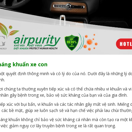
háng khuẩn xe con
t quyết định thông minh và có lý do của nó. Dưới đây là những lý d
nh.
ơi chúng ta thường xuyên tiếp xúc và có thể chứa nhiều vi khuẩn và v
 nhân gây bệnh trong xe, bảo vệ sức kháng của bạn và của gia đình.
iếp xúc với bụi bẩn, vi khuẩn và các tác nhân gây mất vệ sinh. Miến
ên các bề mặt, giúp xe luôn sạch sẽ và hạn chế việc phải lau chùi thườn
háng khuẩn không chỉ bảo vệ sức kháng cá nhân mà còn tạo ra một 
, việc giảm nguy cơ lây truyền bệnh trong xe là rất quan trọng.