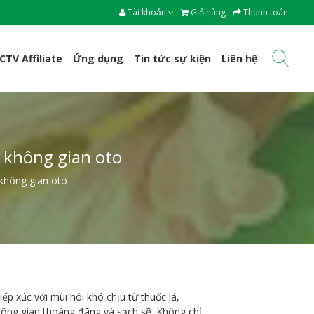
Tài khoản
Giỏ hàng
Thanh toán
CTV Affiliate
Ứng dụng
Tin tức sự kiện
Liên hệ
o không gian oto
 không gian oto
p xúc với mùi hôi khó chịu từ thuốc lá,
không gian thoáng đãng và sạch sẽ. Không chỉ