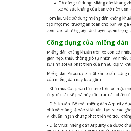
Dễ dàng sử dụng: Miếng dán kháng khu
xe và sức kháng của bạn trở nên tiện l
Tóm lại, việc sử dụng miếng dán kháng khu
tạo một môi trường an toàn cho bạn và gia đ
toàn cho phương tiện di chuyển quan trọng 
Công dụng của miếng dán 
Miếng dán kháng khuẩn trên xe con có nhiều
gian hẹp, thiếu thông gió tự nhiên, và nhiề
sự sinh sôi và phát triển của nhiều loại vi kh
Miếng dán Airpurity là một sản phẩm công ng
của miếng dán này bao gồm:
- Khử mùi: Các phân tử nano trên bề mặt miế
ứng xúc tác sẽ phá hủy cấu trúc các phân t
- Diệt khuẩn: Bề mặt miếng dán Airpurity đư
phá vỡ màng tế bào vi khuẩn, tạo ra các gốc
vi khuẩn, ngăn chúng phát triển và tiêu khá
- Diệt virus: Miếng dán Airpurity đã được c