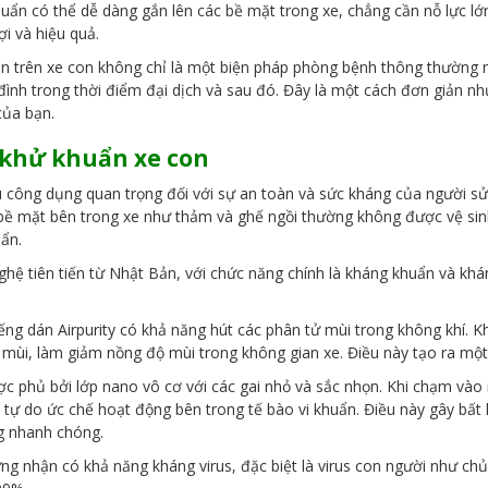
ẩn có thể dễ dàng gắn lên các bề mặt trong xe, chẳng cần nỗ lực lớn
ợi và hiệu quả.
ẩn trên xe con không chỉ là một biện pháp phòng bệnh thông thường 
ình trong thời điểm đại dịch và sau đó. Đây là một cách đơn giản như
của bạn.
khử khuẩn xe con
 công dụng quan trọng đối với sự an toàn và sức kháng của người s
u bề mặt bên trong xe như thảm và ghế ngồi thường không được vệ sin
uẩn.
hệ tiên tiến từ Nhật Bản, với chức năng chính là kháng khuẩn và khá
ng dán Airpurity có khả năng hút các phân tử mùi trong không khí. Kh
ử mùi, làm giảm nồng độ mùi trong không gian xe. Điều này tạo ra mộ
ợc phủ bởi lớp nano vô cơ với các gai nhỏ và sắc nhọn. Khi chạm vào
 tự do ức chế hoạt động bên trong tế bào vi khuẩn. Điều này gây bất
ng nhanh chóng.
hứng nhận có khả năng kháng virus, đặc biệt là virus con người như c