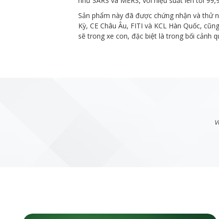
như SARS và MERS, với hiệu suất lên tới 99,
Sản phẩm này đã được chứng nhận và thử ngh
Kỳ, CE Châu Âu, FITI và KCL Hàn Quốc, cũng 
sẽ trong xe con, đặc biệt là trong bối cảnh q
V