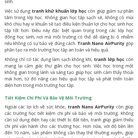
sinh.
Việc sử dụng
tranh khử khuẩn lớp học
còn giúp giảm sự phân
tâm trong lớp học. Không gian học tập sạch sẽ, không có mùi
khó chịu hay vi khuẩn sẽ tạo điều kiện thuận lợi cho học sinh học
tập tốt hơn. Điều này đặc biệt quan trọng trong các lớp học
đông học sinh, nơi mà môi trường có thể dễ dàng bị ô nhiễm
nếu không có sự bảo vệ đúng cách.
Tranh Nano AirPurity
góp
phần tạo ra môi trường học tập an toàn và hiệu quả.
Không chỉ có tác dụng làm sạch không khí,
tranh lớp học
còn
mang lại cảm giác thư giãn cho học sinh. Việc học trong một
không gian trong lành và sáng tạo giúp học sinh cảm thấy thoải
mái hơn, từ đó nâng cao hiệu quả học tập và phát triển toàn
diện hơn trong môi trường học tập.
Tiết Kiệm Chi Phí Và Bảo Vệ Môi Trường
Ngoài các lợi ích về sức khỏe,
tranh Nano AirPurity
còn giúp
các trường học tiết kiệm chi phí và bảo vệ môi trường. Không
cần sử dụng điện hay các thiết bị đắt tiền, tranh giúp giảm thiểu
chi phí vận hành cho các trường học. Hơn nữa, với độ bền lên
đến 10 năm, sản phẩm không cần thay thế thường xuyên, giúp