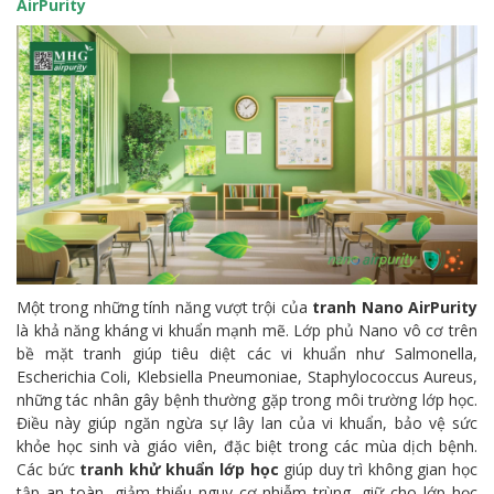
AirPurity
Một trong những tính năng vượt trội của
tranh Nano AirPurity
là khả năng kháng vi khuẩn mạnh mẽ. Lớp phủ Nano vô cơ trên
bề mặt tranh giúp tiêu diệt các vi khuẩn như Salmonella,
Escherichia Coli, Klebsiella Pneumoniae, Staphylococcus Aureus,
những tác nhân gây bệnh thường gặp trong môi trường lớp học.
Điều này giúp ngăn ngừa sự lây lan của vi khuẩn, bảo vệ sức
khỏe học sinh và giáo viên, đặc biệt trong các mùa dịch bệnh.
Các bức
tranh khử khuẩn lớp học
giúp duy trì không gian học
tập an toàn, giảm thiểu nguy cơ nhiễm trùng, giữ cho lớp học