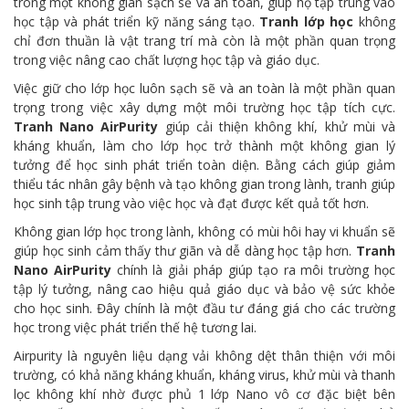
trong một không gian sạch sẽ và an toàn, giúp họ tập trung vào
học tập và phát triển kỹ năng sáng tạo.
Tranh lớp học
không
chỉ đơn thuần là vật trang trí mà còn là một phần quan trọng
trong việc nâng cao chất lượng học tập và giáo dục.
Việc giữ cho lớp học luôn sạch sẽ và an toàn là một phần quan
trọng trong việc xây dựng một môi trường học tập tích cực.
Tranh Nano AirPurity
giúp cải thiện không khí, khử mùi và
kháng khuẩn, làm cho lớp học trở thành một không gian lý
tưởng để học sinh phát triển toàn diện. Bằng cách giúp giảm
thiểu tác nhân gây bệnh và tạo không gian trong lành, tranh giúp
học sinh tập trung vào việc học và đạt được kết quả tốt hơn.
Không gian lớp học trong lành, không có mùi hôi hay vi khuẩn sẽ
giúp học sinh cảm thấy thư giãn và dễ dàng học tập hơn.
Tranh
Nano AirPurity
chính là giải pháp giúp tạo ra môi trường học
tập lý tưởng, nâng cao hiệu quả giáo dục và bảo vệ sức khỏe
cho học sinh. Đây chính là một đầu tư đáng giá cho các trường
học trong việc phát triển thế hệ tương lai.
Airpurity là nguyên liệu dạng vải không dệt thân thiện với môi
trường, có khả năng kháng khuẩn, kháng virus, khử mùi và thanh
lọc không khí nhờ được phủ 1 lớp Nano vô cơ đặc biệt bên