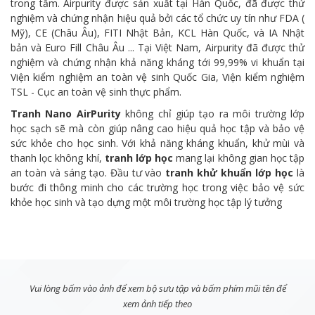
trong tấm. Airpurity được sản xuất tại Hàn Quốc, đã được thử
nghiệm và chứng nhận hiệu quả bởi các tổ chức uy tín như FDA (
Mỹ), CE (Châu Âu), FITI Nhật Bản, KCL Hàn Quốc, và IA Nhật
bản và Euro Fill Châu Âu ... Tại Việt Nam, Airpurity đã được thử
nghiệm và chứng nhận khả năng kháng tới 99,99% vi khuẩn tại
Viện kiểm nghiệm an toàn vệ sinh Quốc Gia, Viện kiểm nghiệm
TSL - Cục an toàn vệ sinh thực phẩm.
Tranh Nano AirPurity
không chỉ giúp tạo ra môi trường lớp
học sạch sẽ mà còn giúp nâng cao hiệu quả học tập và bảo vệ
sức khỏe cho học sinh. Với khả năng kháng khuẩn, khử mùi và
thanh lọc không khí,
tranh lớp học
mang lại không gian học tập
an toàn và sáng tạo. Đầu tư vào
tranh khử khuẩn lớp học
là
bước đi thông minh cho các trường học trong việc bảo vệ sức
khỏe học sinh và tạo dựng một môi trường học tập lý tưởng
Vui lòng bấm vào ảnh để xem bộ sưu tập và bấm phím mũi tên để
xem ảnh tiếp theo