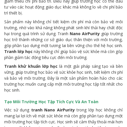
giảm thiểu chi phí bảo trì. Điều này giúp trường học có thể đầu
tư vào các hoạt động giáo dục khác mà không lo về chi phí bảo
trì thiết bị.
Sản phẩm này không chỉ tiết kiệm chi phí mà còn bảo vệ môi
trường, nhờ vào khả năng không phát sinh khí thải hay chất độc
hại trong quá trình sử dụng. Tranh
Nano AirPurity
giúp trường
học trở thành những cơ sở giáo dục thân thiện với môi trường,
góp phần tạo dựng một tương lai bền vững cho thế hệ học sinh.
Tranh lớp học
này không chỉ giúp bảo vệ sức khỏe mà còn góp
phần giảm tác động tiêu cực đến môi trường.
Tranh khử khuẩn lớp học
là một giải pháp sáng tạo và bền
vững, giúp trường học bảo vệ sức khỏe học sinh, tiết kiệm chi phí
và bảo vệ môi trường. Đây là một sản phẩm hoàn hảo cho các
trường học muốn cung cấp một môi trường học tập tốt nhất cho
học sinh.
Tạo Môi Trường Học Tập Tích Cực Và An Toàn
Việc sử dụng
tranh Nano AirPurity
trong lớp học không chỉ
mang lại lợi ích về mặt sức khỏe mà còn góp phần tạo dựng một
môi trường học tập tích cực. Học sinh sẽ cảm thấy thoải mái hơn