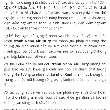
nghiệm và chứng nhận hiệu quả bởi các tổ chức uy tín như FDA (
Mỹ), CE (Châu Âu), FITI Nhật Bản, KCL Hàn Quốc, và IA Nhật
bản và Euro Fill Châu Âu ... Tại Việt Nam, Airpurity đã được thử
nghiệm và chứng nhận khả năng kháng tới 99,99% vi khuẩn tại
Viện kiểm nghiệm an toàn vệ sinh Quốc Gia, Viện kiểm nghiệm
TSL - Cục an toàn vệ sinh thực phẩm.
Sự kết hợp giữa công nghệ nano và tính năng bảo vệ sức khỏe
khiến
tranh Nano AirPurity
trở thành giải pháp lý tưởng cho
những gia đình muốn bảo vệ sức khỏe trong suốt nhiều năm.
Tranh giúp loại bỏ vi khuẩn, virus và mùi hôi hiệu quả, giữ không
gian bếp luôn sạch sẽ và an toàn.
Với hiệu quả bảo vệ lâu dài,
tranh Nano AirPurity
không chỉ
giúp bảo vệ sức khỏe gia đình mà còn cải thiện chất lượng
không khí, tương tự như một
Lá phổi Xanh
thanh lọc không khí,
mang lại một môi trường sống trong lành và khỏe mạnh cho gia
đình bạn.
Với tác dụng lâu dài và hiệu quả, sản phẩm này là lựa chọn hoàn
hảo cho những ai muốn bảo vệ sức khỏe gia đình và tạo ra
không gian sống sạch sẽ và thoải mái.