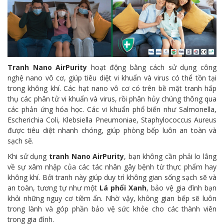
Tranh Nano AirPurity
hoạt động bằng cách sử dụng công
nghệ nano vô cơ, giúp tiêu diệt vi khuẩn và virus có thể tồn tại
trong không khí. Các hạt nano vô cơ có trên bề mặt tranh hấp
thụ các phân tử vi khuẩn và virus, rồi phân hủy chúng thông qua
các phản ứng hóa học. Các vi khuẩn phổ biến như Salmonella,
Escherichia Coli, Klebsiella Pneumoniae, Staphylococcus Aureus
được tiêu diệt nhanh chóng, giúp phòng bếp luôn an toàn và
sạch sẽ.
Khi sử dụng
tranh Nano AirPurity
, bạn không cần phải lo lắng
về sự xâm nhập của các tác nhân gây bệnh từ thực phẩm hay
không khí. Bởi tranh này giúp duy trì không gian sống sạch sẽ và
an toàn, tương tự như một
Lá phổi Xanh
, bảo vệ gia đình bạn
khỏi những nguy cơ tiềm ẩn. Nhờ vậy, không gian bếp sẽ luôn
trong lành và góp phần bảo vệ sức khỏe cho các thành viên
trong gia đình.