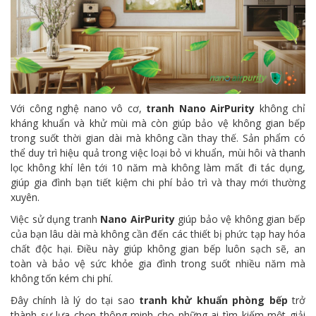
Với công nghệ nano vô cơ,
tranh Nano AirPurity
không chỉ
kháng khuẩn và khử mùi mà còn giúp bảo vệ không gian bếp
trong suốt thời gian dài mà không cần thay thế. Sản phẩm có
thể duy trì hiệu quả trong việc loại bỏ vi khuẩn, mùi hôi và thanh
lọc không khí lên tới 10 năm mà không làm mất đi tác dụng,
giúp gia đình bạn tiết kiệm chi phí bảo trì và thay mới thường
xuyên.
Việc sử dụng tranh
Nano AirPurity
giúp bảo vệ không gian bếp
của bạn lâu dài mà không cần đến các thiết bị phức tạp hay hóa
chất độc hại. Điều này giúp không gian bếp luôn sạch sẽ, an
toàn và bảo vệ sức khỏe gia đình trong suốt nhiều năm mà
không tốn kém chi phí.
Đây chính là lý do tại sao
tranh khử khuẩn phòng bếp
trở
thành sự lựa chọn thông minh cho những ai tìm kiếm một giải