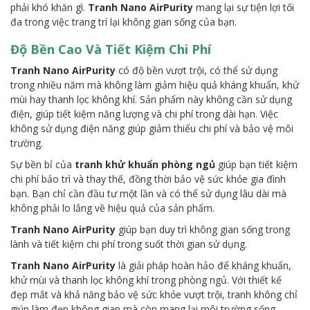
phải khó khăn gì.
Tranh Nano AirPurity
mang lại sự tiện lợi tối
đa trong việc trang trí lại không gian sống của bạn.
Độ Bền Cao Và Tiết Kiệm Chi Phí
Tranh Nano AirPurity
có độ bền vượt trội, có thể sử dụng
trong nhiều năm mà không làm giảm hiệu quả kháng khuẩn, khử
mùi hay thanh lọc không khí. Sản phẩm này không cần sử dụng
điện, giúp tiết kiệm năng lượng và chi phí trong dài hạn. Việc
không sử dụng điện năng giúp giảm thiểu chi phí và bảo vệ môi
trường.
Sự bền bỉ của
tranh khử khuẩn phòng ngủ
giúp bạn tiết kiệm
chi phí bảo trì và thay thế, đồng thời bảo vệ sức khỏe gia đình
bạn. Bạn chỉ cần đầu tư một lần và có thể sử dụng lâu dài mà
không phải lo lắng về hiệu quả của sản phẩm.
Tranh Nano AirPurity
giúp bạn duy trì không gian sống trong
lành và tiết kiệm chi phí trong suốt thời gian sử dụng.
Tranh Nano AirPurity
là giải pháp hoàn hảo để kháng khuẩn,
khử mùi và thanh lọc không khí trong phòng ngủ. Với thiết kế
đẹp mắt và khả năng bảo vệ sức khỏe vượt trội, tranh không chỉ
giúp làm đẹp không gian mà còn mang lại môi trường sống