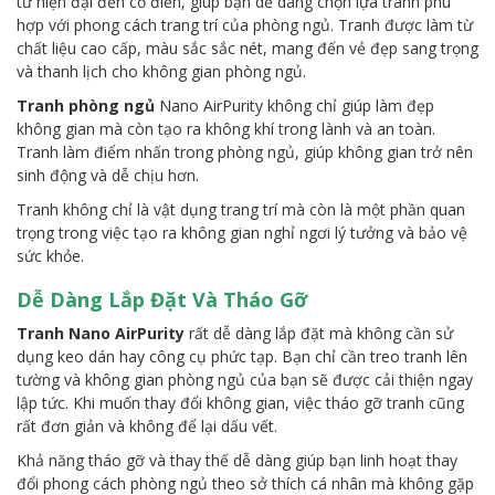
từ hiện đại đến cổ điển, giúp bạn dễ dàng chọn lựa tranh phù
hợp với phong cách trang trí của phòng ngủ. Tranh được làm từ
chất liệu cao cấp, màu sắc sắc nét, mang đến vẻ đẹp sang trọng
và thanh lịch cho không gian phòng ngủ.
Tranh phòng ngủ
Nano AirPurity không chỉ giúp làm đẹp
không gian mà còn tạo ra không khí trong lành và an toàn.
Tranh làm điểm nhấn trong phòng ngủ, giúp không gian trở nên
sinh động và dễ chịu hơn.
Tranh không chỉ là vật dụng trang trí mà còn là một phần quan
trọng trong việc tạo ra không gian nghỉ ngơi lý tưởng và bảo vệ
sức khỏe.
Dễ Dàng Lắp Đặt Và Tháo Gỡ
Tranh Nano AirPurity
rất dễ dàng lắp đặt mà không cần sử
dụng keo dán hay công cụ phức tạp. Bạn chỉ cần treo tranh lên
tường và không gian phòng ngủ của bạn sẽ được cải thiện ngay
lập tức. Khi muốn thay đổi không gian, việc tháo gỡ tranh cũng
rất đơn giản và không để lại dấu vết.
Khả năng tháo gỡ và thay thế dễ dàng giúp bạn linh hoạt thay
đổi phong cách phòng ngủ theo sở thích cá nhân mà không gặp