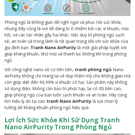
Phòng ngủ là không gian để nghỉ ngơi và phục hồi sức khỏe,
nhưng đây cũng là nơi dễ dàng bị ô nhiễm bởi các vi khuẩn, mùi
hôi, và các tác nhân gây hại khác. Việc duy trì phòng ngủ sạch
sẽ, an toàn và trong lành là rất quan trọng đối với sức khỏe của
gia đình bạn.
Tranh Nano AirPurity
là một giải pháp tuyệt vời
giúp kháng khuẩn, khử mùi và thanh lọc không khí trong phòng
ngủ.
Với công nghệ nano vô cơ tiên tiến,
tranh phòng ngủ
Nano
AirPurity không chỉ mang lại vẻ đẹp thẩm mỹ cho không gian mà
còn giúp diệt đến 99,99% vi khuẩn có hại. Sản phẩm này không
sử dụng điện, không cần bảo trì phức tạp, lại có độ bền cao,
giúp phòng ngủ của bạn luôn sạch khuẩn và an toàn. Hãy cùng
tìm hiểu lý do tại sao
tranh Nano AirPurity
là lựa chọn lý
tưởng để kháng khuẩn phòng ngủ hiệu quả.
Lợi Ích Sức Khỏe Khi Sử Dụng Tranh
Nano AirPurity Trong Phòng Ngủ