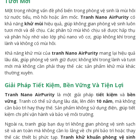
Tươi Mới
Một trong những vấn đề phổ biến trong phòng vệ sinh là mùi hôi
từ nước tiểu, mồ hôi hoặc ẩm mốc.
Tranh Nano AirPurity
có
khả năng
khử mùi
hiệu quả, giúp không gian phòng vệ sinh luôn
tươi mới và dễ chịu. Các phân tử mùi khó chịu sẽ được hấp thụ
và phân hủy nhờ vào lớp phủ nano vô cơ, giúp không khí trong
lành và không có mùi hôi.
Khả năng khử mùi của
tranh Nano AirPurity
mang lại hiệu quả
lâu dài, giúp phòng vệ sinh giữ được không khí trong lành và tươi
mới mà không cần phải thay thế các sản phẩm khử mùi khác
thường xuyên.
Giải Pháp Tiết Kiệm, Bền Vững Và Tiện Lợi
Tranh Nano AirPurity
là một giải pháp
tiết kiệm
và
bền
vững
. Tranh có thể sử dụng lâu dài, lên đến
10 năm
, mà không
cần bảo trì hay thay thế. Sản phẩm không sử dụng điện, giúp tiết
kiệm chi phí vận hành và bảo vệ môi trường.
Ngoài ra, tranh giúp bạn duy trì không gian phòng vệ sinh sạch
sẽ và an toàn mà không cần lo lắng về chi phí bảo trì hoặc thay
thế các thiết bị phức tạp.
Tranh khử khuẩn phòng vệ sinh