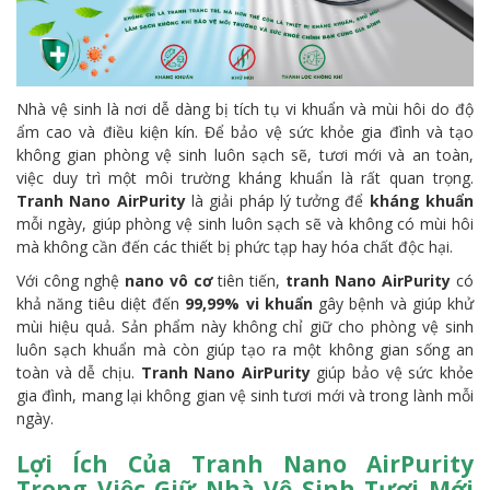
Nhà vệ sinh là nơi dễ dàng bị tích tụ vi khuẩn và mùi hôi do độ
ẩm cao và điều kiện kín. Để bảo vệ sức khỏe gia đình và tạo
không gian phòng vệ sinh luôn sạch sẽ, tươi mới và an toàn,
việc duy trì một môi trường kháng khuẩn là rất quan trọng.
Tranh Nano AirPurity
là giải pháp lý tưởng để
kháng khuẩn
mỗi ngày, giúp phòng vệ sinh luôn sạch sẽ và không có mùi hôi
mà không cần đến các thiết bị phức tạp hay hóa chất độc hại.
Với công nghệ
nano vô cơ
tiên tiến,
tranh Nano AirPurity
có
khả năng tiêu diệt đến
99,99% vi khuẩn
gây bệnh và giúp khử
mùi hiệu quả. Sản phẩm này không chỉ giữ cho phòng vệ sinh
luôn sạch khuẩn mà còn giúp tạo ra một không gian sống an
toàn và dễ chịu.
Tranh Nano AirPurity
giúp bảo vệ sức khỏe
gia đình, mang lại không gian vệ sinh tươi mới và trong lành mỗi
ngày.
Lợi Ích Của Tranh Nano AirPurity
Trong Việc Giữ Nhà Vệ Sinh Tươi Mới