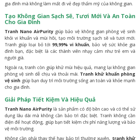
gia đình mà không làm mất đi vẻ đẹp thẩm mỹ của không gian.
Tạo Không Gian Sạch Sẽ, Tươi Mới Và An Toàn
Cho Gia Đình
Tranh Nano AirPurity
giúp bảo vệ không gian phòng vệ sinh
khỏi vi khuẩn và mùi hôi, tạo môi trường sạch sẽ và tươi mới.
Tranh giúp loại bỏ tới
99,99% vi khuẩn
, bảo vệ sức khỏe gia
đình bạn, đặc biệt là các thành viên nhạy cảm như trẻ em và
người già.
Ngoài ra, tranh còn giúp khử mùi hiệu quả, mang lại không gian
phòng vệ sinh dễ chịu và thoải mái.
Tranh khử khuẩn phòng
vệ sinh
giúp bạn duy trì môi trường sống an toàn và khỏe mạnh
cho gia đình.
Giải Pháp Tiết Kiệm Và Hiệu Quả
Tranh Nano AirPurity
là sản phẩm có độ bền cao và có thể sử
dụng lâu dài mà không cần bảo trì đặc biệt. Tranh không cần
điện để hoạt động, giúp bạn tiết kiệm chi phí năng lượng và bảo
vệ môi trường.
Không cần phải thay thế hay bảo trì thường xuyên,
tranh khử