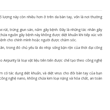
ố lượng này còn nhiều hơn ở trên da bàn tay, vốn là nơi thường
vi rút, trứng giun sán, nấm gây bệnh. Đây là những tác nhân gây
ay chứa nguồn gây bệnh này không được diệt khuẩn khi tiếp xúc với
m bệnh cho chính mình hoặc người được chăm sóc.
ân, trong đó chủ yếu là do nhịp sống bận rộn của thời đại công
irpurity là loại vật liệu tiên tiến được chế tạo theo công nghệ
 có tác dụng diệt khuẩn, và diệt virus cho đôi bàn tay của bạn
 công nghệ nano, không chứa kim loại nặng và hóa chất, an toàn