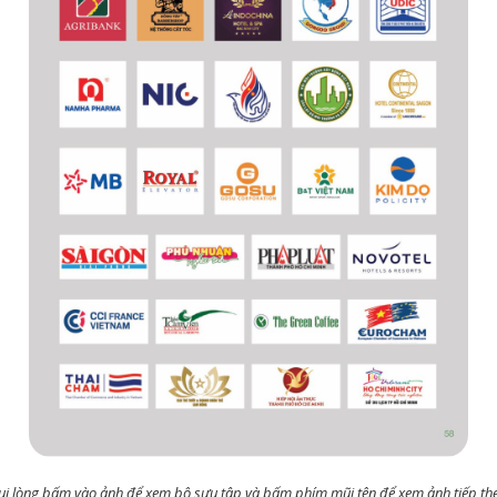
ui lòng bấm vào ảnh để xem bộ sưu tập và bấm phím mũi tên để xem ảnh tiếp th