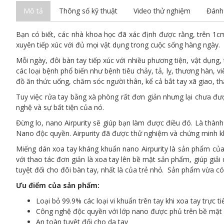
Mô tả
Thông số kỹ thuật
Video thử nghiệm
Đánh 
Bạn có biết, các nhà khoa học đã xác định được rằng, trên 1cm
xuyên tiếp xúc với đủ mọi vật dụng trong cuộc sống hàng ngày.
Mỗi ngày, đôi bàn tay tiếp xúc với nhiều phương tiện, vật dụng
các loại bệnh phổ biến như bệnh tiêu chảy, tả, lỵ, thương hàn, v
đồ ăn thức uống, chăm sóc người thân, kể cả bắt tay xã giao, 
Tuy việc rửa tay bằng xà phòng rất đơn giản nhưng lại chưa đư
nghệ và sự bất tiện của nó.
Đừng lo, nano Airpurity sẽ giúp bạn làm được điều đó. Là thành
Nano độc quyền. Airpurity đã được thử nghiệm và chứng minh khả
Miếng dán xoa tay kháng khuẩn nano Airpurity là sản phẩm của 
với thao tác đơn giản là xoa tay lên bề mặt sản phẩm, giúp gi
tuyệt đối cho đôi bàn tay, nhất là của trẻ nhỏ. Sản phẩm vừa c
Ưu điểm của sản phẩm:
Loại bỏ 99.9% các loại vi khuẩn trên tay khi xoa tay trực 
Công nghệ độc quyền với lớp nano được phủ trên bề mặt 
An toàn tuyệt đối cho da tay