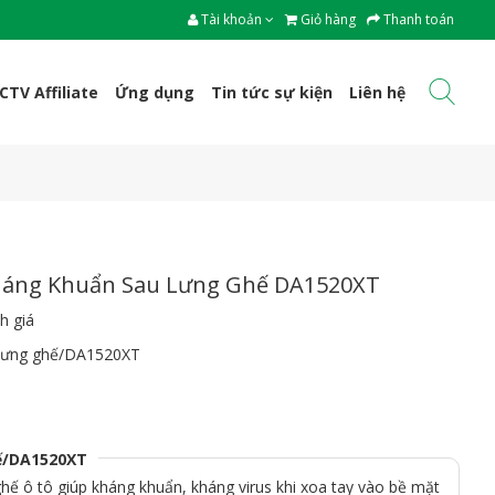
Tài khoản
Giỏ hàng
Thanh toán
CTV Affiliate
Ứng dụng
Tin tức sự kiện
Liên hệ
háng Khuẩn Sau Lưng Ghế DA1520XT
h giá
 lưng ghế/DA1520XT
ế/DA1520XT
hế ô tô giúp kháng khuẩn, kháng virus khi xoa tay vào bề mặt