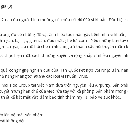
giá (0)
2 da của người bình thường có chứa tới 40.000 vi khuẩn. Đặc biệt s
, trong đó có những đồ vật ẩn nhiều tác nhân gây bệnh như vi khuẩn, 
iêm gan, bại liệt, giun sán, đau mắt, ghẻ lở, cúm... Nếu những bàn t
thậm chí gãi, lau mồ hôi cho mình cũng trở thành cầu nối truyền mầ
ợc thực hiện một cách thường xuyên và rộng khắp vì nhiều nguyên nh
 quả công nghệ nghiên cứu của Hàn Quốc kết hợp với Nhật Bản, nano A
 năng kháng tới 99.9% các loại vi khuẩn, virus.
Mai Hoa Group tại Việt Nam dựa trên nguyên liệu Airpurity. Sản phẩm
ải quyết những hạn chế của việc rửa tay với xà phòng. Sản phẩm mang
ó thiết kế bắt mắt vừa đảm bảo tính thẩm mỹ, lại bảo vệ sức khỏe.
tiếp lên bề mặt sản phẩm
vải không dệt