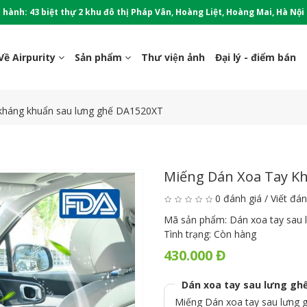
 hành: 43 biệt thự 2 khu đô thị Pháp Vân, Hoàng Liệt, Hoàng Mai, Hà Nội
Về Airpurity
Sản phẩm
Thư viện ảnh
Đại lý - điểm bán
 kháng khuẩn sau lưng ghế DA1520XT
Miếng Dán Xoa Tay K
0 đánh giá
/
Viết đán
Mã sản phẩm:
Dán xoa tay sau
Tình trạng:
Còn hàng
430.000 Đ
Dán xoa tay sau lưng gh
Miếng Dán xoa tay sau lưng g