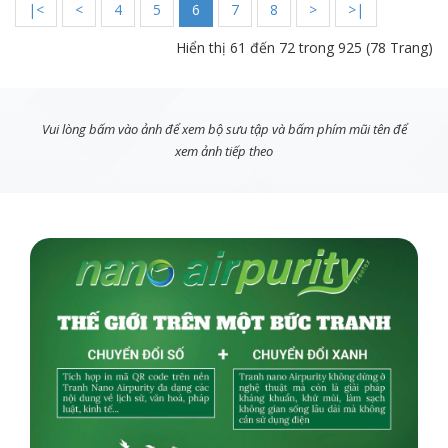
|<
<
4
5
6
7
8
>
>|
Hiển thị 61 đến 72 trong 925 (78 Trang)
Vui lòng bấm vào ảnh để xem bộ sưu tập và bấm phím mũi tên để
xem ảnh tiếp theo