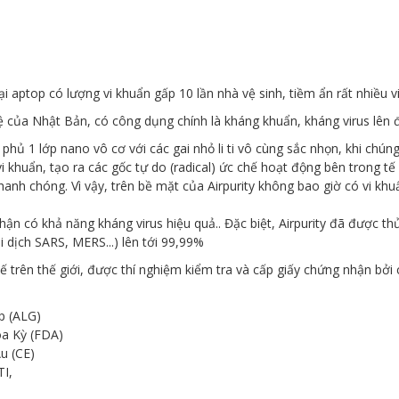
i aptop có lượng vi khuẩn gấp 10 lần nhà vệ sinh, tiềm ẩn rất nhiều v
ệ của Nhật Bản, có công dụng chính là kháng khuẩn, kháng virus lên 
phủ 1 lớp nano vô cơ với các gai nhỏ li ti vô cùng sắc nhọn, khi chúng
 khuẩn, tạo ra các gốc tự do (radical) ức chế hoạt động bên trong tế 
anh chóng. Vì vậy, trên bề mặt của Airpurity không bao giờ có vi khuẩ
 có khả năng kháng virus hiệu quả.. Đặc biệt, Airpurity đã được t
i dịch SARS, MERS...) lên tới 99,99%
trên thế giới, được thí nghiệm kiểm tra và cấp giấy chứng nhận bởi 
p (ALG)
a Kỳ (FDA)
u (CE)
TI,