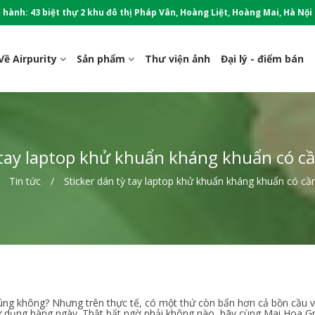
 hành: 43 biệt thự 2 khu đô thị Pháp Vân, Hoàng Liệt, Hoàng Mai, Hà Nội
Về Airpurity
Sản phẩm
Thư viện ảnh
Đại lý - điểm bán
 tay laptop khử khuẩn kháng khuẩn có c
Tin tức
Sticker dán tỳ tay laptop khử khuẩn kháng khuẩn có cầ
đúng không? Nhưng trên thực tế, có một thứ còn bẩn hơn cả bồn cầu
ử dụng hàng ngày. Thật bất ngờ phải không nào, hãy cùng Mai Hoa Gr