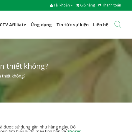
Tài khoản
Giỏ hàng
Thanh toán
CTV Affiliate
Ứng dụng
Tin tức sự kiện
Liên hệ
ần thiết không?
n thiết không?
 và được sử dụng gần như hàng ngày. Đó
oup tìm hiểu lý do máy tính bẩn và
Sticker