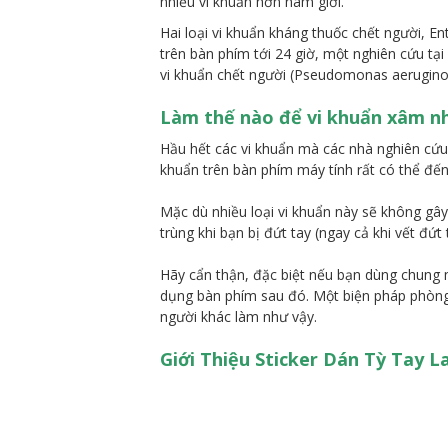
nhiều vi khuẩn hơn nam giới.
Hai loại vi khuẩn kháng thuốc chết người, E
trên bàn phím tới 24 giờ, một nghiên cứu tạ
vi khuẩn chết người (Pseudomonas aeruginos
Làm thế nào để vi khuẩn xâm n
Hầu hết các vi khuẩn mà các nhà nghiên cứu 
khuẩn trên bàn phím máy tính rất có thể đến
Mặc dù nhiều loại vi khuẩn này sẽ không gây
trùng khi bạn bị đứt tay (ngay cả khi vết đứt
Hãy cẩn thận, đặc biệt nếu bạn dùng chung m
dụng bàn phím sau đó. Một biện pháp phòng n
người khác làm như vậy.
Giới Thiệu Sticker Dán Tỳ Tay 