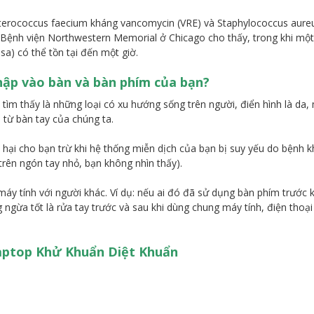
nterococcus faecium kháng vancomycin (VRE) và Staphylococcus aureus
i Bệnh viện Northwestern Memorial ở Chicago cho thấy, trong khi một 
a) có thể tồn tại đến một giờ.
hập vào bàn và bàn phím của bạn?
tìm thấy là những loại có xu hướng sống trên người, điển hình là da, 
 từ bàn tay của chúng ta.
 hại cho bạn trừ khi hệ thống miễn dịch của bạn bị suy yếu do bệnh
 trên ngón tay nhỏ, bạn không nhìn thấy).
áy tính với người khác. Ví dụ: nếu ai đó đã sử dụng bàn phím trước k
gừa tốt là rửa tay trước và sau khi dùng chung máy tính, điện thoại 
Laptop Khử Khuẩn Diệt Khuẩn