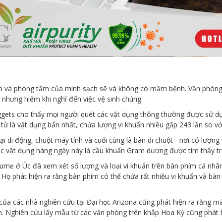
ếp và phòng tắm của mình sạch sẽ và không có mầm bệnh. Văn phòng
 nhưng hiếm khi nghĩ đến việc vệ sinh chúng.
ggets cho thấy mọi người quét các vật dụng thông thường được sử 
 tử là vật dụng bẩn nhất, chứa lượng vi khuẩn nhiều gấp 243 lần so vớ
i di động, chuột máy tính và cuối cùng là bàn di chuột - nơi có lượng 
các vật dụng hàng ngày này là cầu khuẩn Gram dương được tìm thấy t
rne ở Úc đã xem xét số lượng và loại vi khuẩn trên bàn phím cá nhâ
 Họ phát hiện ra rằng bàn phím có thể chứa rất nhiều vi khuẩn và bà
ủa các nhà nghiên cứu tại Đại học Arizona cũng phát hiện ra rằng máy
nh. Nghiên cứu lấy mẫu từ các văn phòng trên khắp Hoa Kỳ cũng phát 