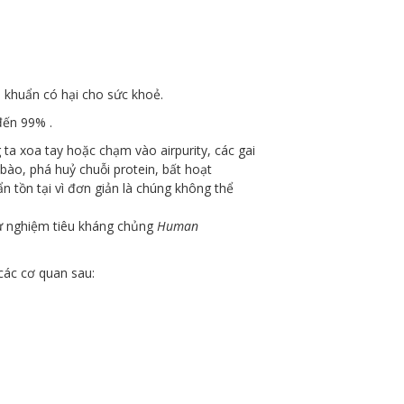
i khuẩn có hại cho sức khoẻ.
đến 99% .
 ta xoa tay hoặc chạm vào airpurity, các gai
bào, phá huỷ chuỗi protein, bất hoạt
n tồn tại vì đơn giản là chúng không thể
hử nghiệm tiêu kháng chủng
Human
các cơ quan sau: