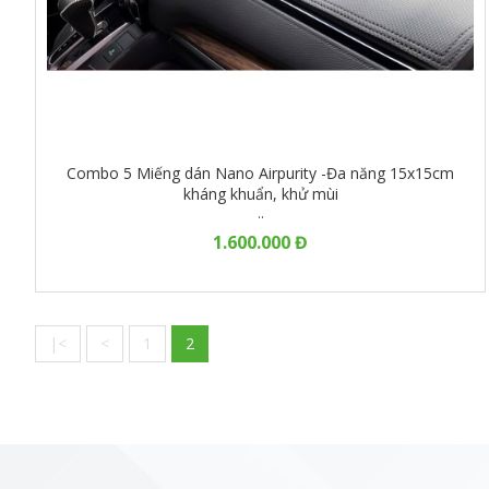
Combo 5 Miếng dán Nano Airpurity -Đa năng 15x15cm
kháng khuẩn, khử mùi
..
1.600.000 Đ
|<
<
1
2