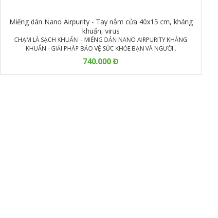
Miếng dán Nano Airpurity - Tay nắm cửa 40x15 cm, kháng
khuẩn, virus
CHẠM LÀ SẠCH KHUẨN - MIẾNG DÁN NANO AIRPURITY KHÁNG
KHUẨN - GIẢI PHÁP BẢO VỆ SỨC KHỎE BẠN VÀ NGƯỜI..
740.000 Đ