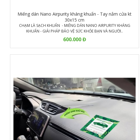
Miếng dán Nano Airpurity kháng khuẩn - Tay nắm cửa kt
30x15 cm
CHẠM LÀ SẠCH KHUẨN - MIẾNG DÁN NANO AIRPURITY KHÁNG
KHUẨN - GIẢI PHÁP BẢO VỆ SỨC KHỎE BẠN VÀ NGƯỜI..
600.000 Đ