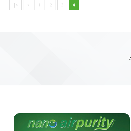
|<
<
1
2
3
4
V